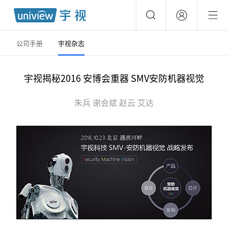
公司手册
宇视杂志
宇视揭秘2016 安博会重器 SMV安防机器视觉
朱兵 谢会斌 赵云 艾达