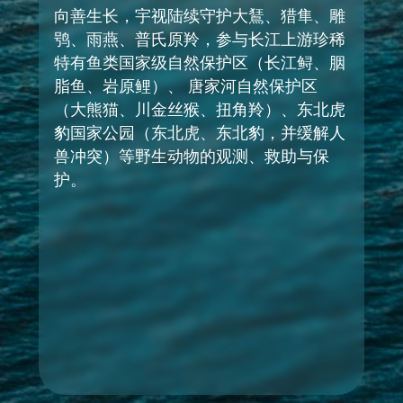
向善生长，宇视陆续守护大鵟、猎隼、雕
鸮、雨燕、普氏原羚，参与长江上游珍稀
特有鱼类国家级自然保护区（长江鲟、胭
脂鱼、岩原鲤）、 唐家河自然保护区
（大熊猫、川金丝猴、扭角羚）、东北虎
豹国家公园（东北虎、东北豹，并缓解人
兽冲突）等野生动物的观测、救助与保
护。