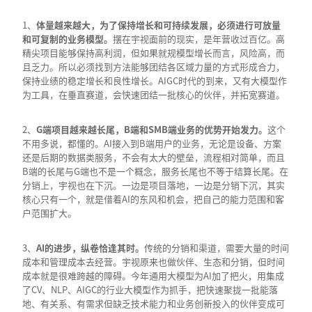
1、
体量越来越大，为了保持增长和可持续发展，必须进行可放量
和可复制的业务模型。
摆在宇视面前的现实，是年营收过百亿。高
精尖项目能够保持高利润，但如果就规模型增长而言，风险高，而
且乏力。所以必须找到方法能够团结各区域力量的方式形成合力，
保持业绩的稳定增长和良性增长。AIGC时代的到来，又有大模型作
为工具，在垂直赛道，会快速团结一批核心的伙伴，并拓宽赛道。
2、
G
端项目越来越长尾，B
端和SMB
端业务的优势开始发力。
这个
不用多说，都懂的。AI接入到B端用户的业务，无论是设备、方案
还是后期的数据类服务，不会有太大的壁垒，流程相对简单，而且
B端的长尾与G端也不是一个概念，服务长尾也不等于结算长尾。在
分销上，宇视也在下沉。一边是项目落地，一边是分销下沉，其实
核心只有一个，就是借着AI的东风和机会，把自己的能力范围和客
户范围扩大。
3、
AI
的进步，纵卷恰逢其时。
传统的分销和渠道，需要大量的时间
成本和管理成本去经营。宇视原来也做伙伴、生态和分销，但时间
成本就是很难跨越的障碍。今年通用大模型为AI加了把火，用集成
了CV、NLP、AIGC的行业大模型作为抓手，把快速聚拢一批能落
地、有关系、有需求但缺乏技术能力和业务创新投入的伙伴变成可