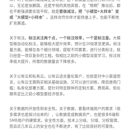
以，无论是张鹏国，还是宇视的其他高管，在“梧桐”推出后，都
在不断强调要实现平权，就是
要做减法，把“小模型
+
大样本”变
成“大模型+
小样本”
。这样合作伙伴才能快速上手，也能不断地
扩充赛道。
关于标注。
标注关注两个点，一个标注效率，一个是标注量。
大模
型做自动化标注，能够极大提升效率，预计在10倍甚至更高。标注
量方面，能够在各个细分领域，提取不同要素，进行分类标注，就
已经是一项巨复杂的工程。但相比之前的小模型深度学习，标注效
率极大提升，所需的数据量会下降很多。
关于公有云和私有云。公有云适合量化客户，也就是对中小渠道而
言，公有云无需购买相关基础设施，又可以进行训练，降低使用门
槛；私有化部署方案，是针对特定群体的定制方案，费用高，但长
期肯定比之前小模型要经济很多。
关于数据的开放性和安全性。关于数据，要看终端用户的需求（很
多需求也是探讨出来的），让数据变成数据资产，也是很多B端和
SMB用户的硬需求。安全性方面，技术上分级、分域、分权管理，
而且近几年云上的安全也在不断进步，有了比较良好的可靠性。