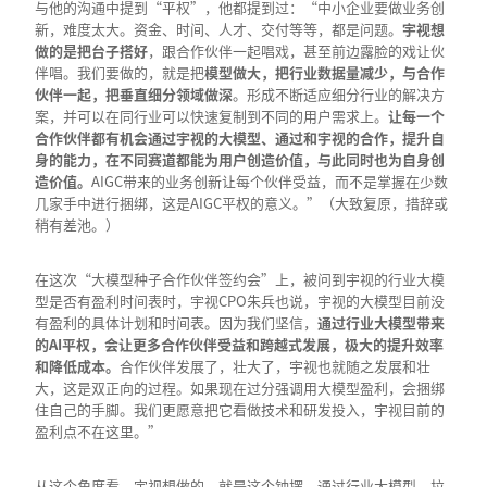
与他的沟通中提到“平权”，他都提到过：“中小企业要做业务创
新，难度太大。资金、时间、人才、交付等等，都是问题。
宇视想
做的是把台子搭好
，跟合作伙伴一起唱戏，甚至前边露脸的戏让伙
伴唱。我们要做的，就是把
模型做大，把行业数据量减少，与合作
伙伴一起，把垂直细分领域做深
。形成不断适应细分行业的解决方
案，并可以在同行业可以快速复制到不同的用户需求上。
让每一个
合作伙伴都有机会通过宇视的大模型、通过和宇视的合作，提升自
身的能力，在不同赛道都能为用户创造价值，与此同时也为自身创
造价值。
AIGC带来的业务创新让每个伙伴受益，而不是掌握在少数
几家手中进行捆绑，这是AIGC平权的意义。”（大致复原，措辞或
稍有差池。）
在这次“大模型种子合作伙伴签约会”上，被问到宇视的行业大模
型是否有盈利时间表时，宇视CPO朱兵也说，宇视的大模型目前没
有盈利的具体计划和时间表。因为我们坚信，
通过行业大模型带来
的
AI
平权，会让更多合作伙伴受益和跨越式发展，极大的提升效率
和降低成本。
合作伙伴发展了，壮大了，宇视也就随之发展和壮
大，这是双正向的过程。如果现在过分强调用大模型盈利，会捆绑
住自己的手脚。我们更愿意把它看做技术和研发投入，宇视目前的
盈利点不在这里。”
从这个角度看，宇视想做的，就是这个钟摆。通过行业大模型，拉