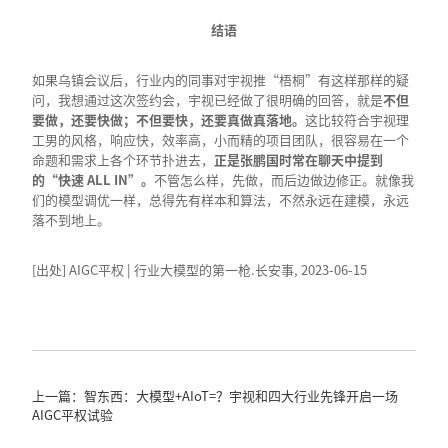
结语
如果乌镇会议后，行业内的同事对宇视推“梧桐”有这样那样的疑
问，我想通过这次签约会，宇视已经做了很明确的回答，就是
不但
要做，还要快做；不但要快，还要真做真落地。
这比较符合宇视理
工男的风格，响应快，效率高，小而精的项目团队，很容易在一个
命题和需求上各个环节扑进去，
正是张鹏国时常在聊天中提到
的“快速
ALL IN
”。
不管怎么样，先做，而后边做边修正。就像我
们的模型调优一样，总得先有样本和算法，不然永远在建模，永远
落不到地上。
[出处] AIGC平权 | 行业大模型的第一枪.长安事, 2023-06-15
上一篇：智东西：大模型+AIoT=？宇视和四大行业先锋开启一场
AIGC平权试验