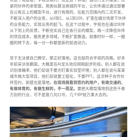
紧同伙伴的亲密度。用类似算法商城的平台，让伙伴通过通过部署
在公有云上的模型平台，进行有限的、在能力范围内的二次开发，
不断深入用户的业务，从0到1，从1到100，扩宽在细分场景下伙伴
的业务能力，实现业务的起飞。在这个过程中，宇视也在通过伙伴
从下到上的反馈，不断充实自己在各行业的模型，再一次降低伙伴
的项目成本，服务更多领域，不断扩宽赛道。就像时针一样，一圈
圈的转下去，每一分一秒都是新的前进动力。
至于无法使自己腾空，那正好落地。这也挺符合宇视的风格。好多
年前采访张鹏国，大概是在AI龙头效应刚刚起步阶段。别人都在说
识别准确率，他们却说不要光盯着实验室环境；别人都在说与某某
城市做大型项目，他们却说要工程化，不要PPT。这次种子合作伙
伴签约，前提也是落地。
在现场我看到签约的用户，有做交通的、
有做体育的、有做生鲜的，不一而足。
要把大模型落地到这些千差
万别的行业，可不是靠几句口号、几个BP就万事大吉的。