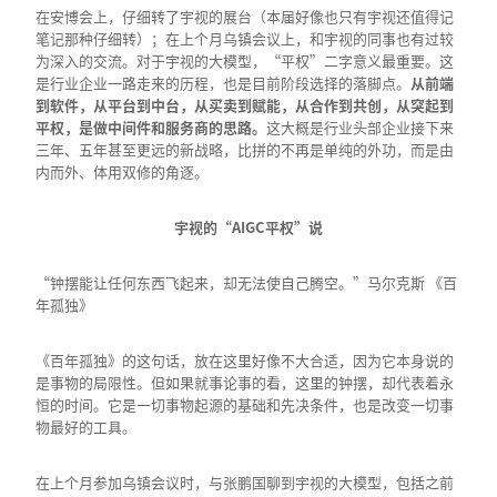
在安博会上，仔细转了宇视的展台（本届好像也只有宇视还值得记
笔记那种仔细转）；在上个月乌镇会议上，和宇视的同事也有过较
为深入的交流。对于宇视的大模型，“平权”二字意义最重要。这
是行业企业一路走来的历程，也是目前阶段选择的落脚点。
从前端
到软件，从平台到中台，从买卖到赋能，从合作到共创，从突起到
平权，是做中间件和服务商的思路。
这大概是行业头部企业接下来
三年、五年甚至更远的新战略，比拼的不再是单纯的外功，而是由
内而外、体用双修的角逐。
宇视的“AIGC
平权”说
“钟摆能让任何东西飞起来，却无法使自己腾空。”马尔克斯 《百
年孤独》
《百年孤独》的这句话，放在这里好像不大合适，因为它本身说的
是事物的局限性。但如果就事论事的看，这里的钟摆，却代表着永
恒的时间。它是一切事物起源的基础和先决条件，也是改变一切事
物最好的工具。
在上个月参加乌镇会议时，与张鹏国聊到宇视的大模型，包括之前