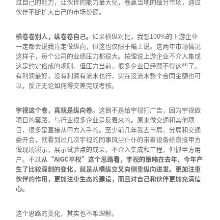
过自己的能力，让伙伴的能力最大化，卷赢当地的细分市场，通过
伙伴不断扩大自己的市场份额。
横卷卷别人，纵卷卷自己。
如果横纵对比，我想100%的上游企业
一定都会说我肯定做纵向，但这也仅限于嘴上说。这两年市场情况
这样子，每个公司的业绩压力都很大。按理说上游企业不介入集成
这是约定俗成的规则，但压力当前，很多企业已经顾不得这些了。
有利润最好，没有利润有流水也行，实在没流水整个合同金额也可
以，反正无论如何得交差完成考核。
宇视这个卷，真就是纵向卷。
这倒不是给宇视打广告，因为宇视做
项目的套路，与行业很多企业是反着来的。原来做交通和其他项
目，很多是直接从甲方入手的。至少前几年我去市局、分局和交通
委开会，就看到过几次宇视的同事风尘仆仆的带着设备给直接甲方
做现场演示，展示试验点的成果，不介入集成和工程，但抓甲方用
户。不过
从“
AIGC
平权”这个思路看，宇视的策略在去年、今年产
生了比较深刻的变化，就是从横纵交叉向侧重纵向进发。更加注重
伙伴的作用，更加注重生态的建设，而且对自己和伙伴更加充满信
心。
这个思路的变化，其实也不难理解。