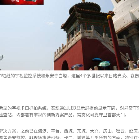
北京中轴线的宇视监控系统和永安寺白塔，这里4个多世纪以来目睹光荣、哀
新型的宇视卡口抓拍系统，实现通过LED显示屏提前显示车牌，对异常车
检查站，均部署有宇视的创新方案产品，常态化可靠守卫首都大门。
解决方案，之前已在海淀、丰台、西城、东城、大兴、房山、密云、延庆
覆盖治安监控、非现场执法设备、卡口、城管等几乎所有的方面。特别在