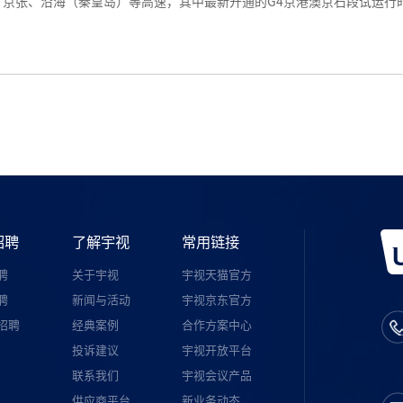
京张、沿海（秦皇岛）等高速，其中最新开通的G4京港澳京石段试运行时
招聘
了解宇视
常用链接
聘
关于宇视
宇视天猫官方
聘
新闻与活动
宇视京东官方
招聘
经典案例
合作方案中心
投诉建议
宇视开放平台
联系我们
宇视会议产品
供应商平台
新业务动态