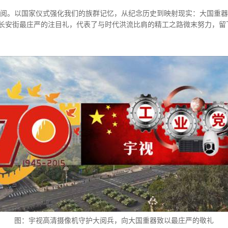
严检阅。以国家仪式强化我们的族群记忆，从纪念历史到映射现实：大国重
长安街最庄严的注目礼，代表了与时代洪流比肩的精工之路微末努力，留
图：宇视高清摄像机守护大阅兵，向大国重器致以最庄严的敬礼