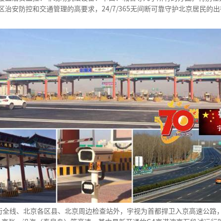
治安防控和交通管理的高要求，24/7/365无间断可靠守护北京居民的
街全线、北京各区县、北京周边检查站外，宇视为首都捍卫入京高速公路，