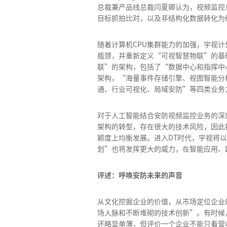
总裁兼产品线总裁闫夏卿认为，视频监控
目标抓拍比对，以及非结构化数据转化为
随着计算机CPU集群能力的加强，宇视
瓶颈，并重新定义“可视智慧物联”的基
联”的架构，包括了“数据中心和指挥中
架构，“海量事件存储引擎、视图智能分
通、行业可视化、局域安防”等四类业务
对于人工智能结合安防视频监控业务的深
架构的转型，存在很大的技术风险，因此
颖度上均衡发展。进入DT时代，宇视将以
划”也将发挥更大的威力，在智能应用、
评述：呼唤安防未来的声音
从文化挖掘企业的价值，从市场定位企业
场人脉和不断堆砌的技术创新”。有时候，
还略显单薄，但评价一个企业不能只看营