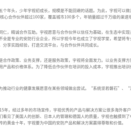
五个年头，少年宇视初成长，规模是不能回避的话题。为此，宇视可以做
，核心合作伙伴超过100家，覆盖城市100多个，年销量超过千万级的渠道
同仁，精诚合作互助。宇视愿意与合作伙伴以信任为基础，在生态中实现
不全是专业的安防行业企业，所以宇视今年也成立了宇视学堂，希望将专
，分享实践经验，打造交流平台，与合作伙伴共同成长。
是合作政策、业务支撑，还是服务政策，宇视将全面发力。以业务支撑方案
用产品和价格体系。为了降低合作伙伴在培训的投入成本，宇视推出培训
为推动行业的健康发展愿意在某些领域做出尝试。“系统坚若磐石”、“
015年，经过多年的市场宣传，宇视优秀的产品与解决方案让很多海外客
们看见了美国人的创新、日本人的管理和德国人的质量，宇视也触摸到了
传的黄金十年，宇视要为中国的安防产品和解决方案赢得尊敬和价值。