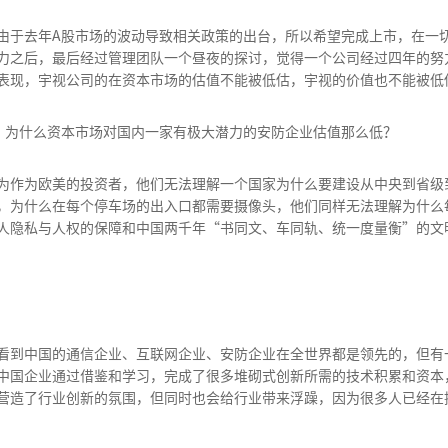
由于去年A股市场的波动导致相关政策的出台，所以希望完成上市，在一
力之后，最后经过管理团队一个昼夜的探讨，觉得一个公司经过四年的努
表现，宇视公司的在资本市场的估值不能被低估，宇视的价值也不能被低
考，为什么资本市场对国内一家有极大潜力的安防企业估值那么低？
为作为欧美的投资者，他们无法理解一个国家为什么要建设从中央到省级
，为什么在每个停车场的出入口都需要摄像头，他们同样无法理解为什么
人隐私与人权的保障和中国两千年“书同文、车同轨、统一度量衡”的文
看到中国的通信企业、互联网企业、安防企业在全世界都是领先的，但有
中国企业通过借鉴和学习，完成了很多堆砌式创新所需的技术积累和资本
营造了行业创新的氛围，但同时也会给行业带来浮躁，因为很多人已经在