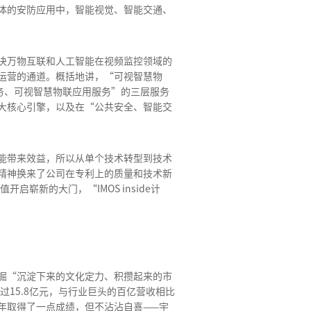
体的安防应用中，智能视觉、智能交通、
决万物互联和人工智能在视频监控领域的
运营的通道。概括地讲，“可视智慧物
务、可视智慧物联应用服务”的三层服务
大核心引擎，以及在“公共安全、智能交
能带来效益，所以从单个技术转型到技术
精神换来了公司在专利上的质量和技术新
崭新的大门，“IMOS inside计
掘“沉淀下来的文化定力、积攒起来的市
15.8亿元，与行业巨头的百亿营收相比
年取得了一点成绩，但不沾沾自喜——宇