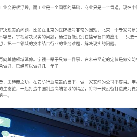
国工业变得很浮躁，而工业是一个国家的基础，商业只是一个管道，现在中
解决现实的问题。比如在北京的医院挂号非常的困难，北京一个专家号是15
不容易。宇视解决现实的问题，通过智能识别在挂号窗口的应用——只要
想，把一个领域的技术结合行业的业务难题，解决现实的问题。
再向其他领域延伸。宇视一辈子只做一件事，在未来坚定的定位是做安防
色做好，已经可以做好几十年了。
者，无赫赫之功。在安防行业喧嚣的当下，做一家安静的公司不容易。宇
的生态链，一起打造中国制造高端领域的精品，将每一款设备打造成为稳
第一。