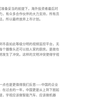
切准备妥当的前提下，海外投资者最后对
力，有众多合作伙伴的大力支持，所有员
估，所以最终放弃上市计划。
到市县如此等级分明的视频监控平台，无
每个摄像头还可以拍人家的厨房。是故在
明发生了冲突。这样的文明冲突使得宇视
一点也是更值得我们反思——中国的企业
，在过去的一年，中国更是从上到下掀起
提，宇视应该做智能汽车、应该做机器