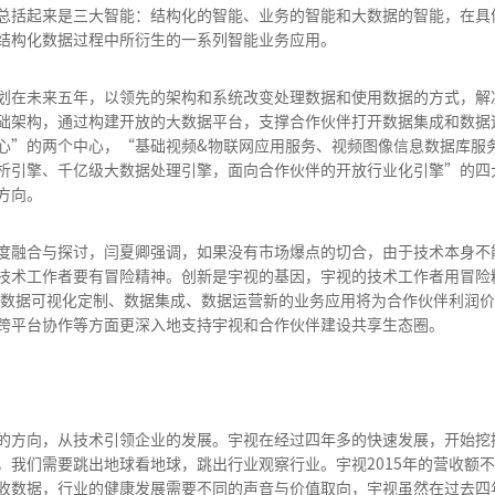
总括起来是三大智能：结构化的智能、业务的智能和大数据的智能，在具
结构化数据过程中所衍生的一系列智能业务应用。
计划在未来五年，以领先的架构和系统改变处理数据和使用数据的方式，解
础架构，通过构建开放的大数据平台，支撑合作伙伴打开数据集成和数据
心”的两个中心，“基础视频&物联网应用服务、视频图像信息数据库服
析引擎、千亿级大数据处理引擎，面向合作伙伴的开放行业化引擎”的四
方向。
度融合与探讨，闫夏卿强调，如果没有市场爆点的切合，由于技术本身不
技术工作者要有冒险精神。创新是宇视的基因，宇视的技术工作者用冒险
数据可视化定制、数据集成、数据运营新的业务应用将为合作伙伴利润价值开启
跨平台协作等方面更深入地支持宇视和合作伙伴建设共享生态圈。
的方向，从技术引领企业的发展。宇视在经过四年多的快速发展，开始挖
我们需要跳出地球看地球，跳出行业观察行业。宇视2015年的营收额不过
收数据，行业的健康发展需要不同的声音与价值取向，宇视虽然在过去四