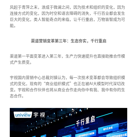
风起于青萍之末，浪成于微澜之间，因为技术和组织的变化，因为
连接方式的变化，因为时空和语言障碍的消失，千行百业都会发生
巨大的变化，类人智能奇点的来临，让千行重启，万物皆智成为可
能。
渠道营销变革第三年：生态夯实，千行重启
渠道第一平面变革进入第三年，生产力快速提升也直接助推合作模
式产生质变。
宇视国内营销中心总裁刘镇认为，每一次技术变革都会导致组织模
式的变化，现有的“商业组织模式”也正在被AI大模型时代深切改
变。宇视和合作伙伴也将从商业合作走向你中有我、我中有你的生
态合作。