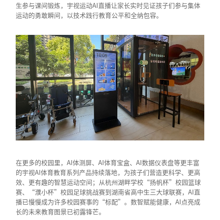
生参与课间锻炼，宇视运动AI直播让家长实时见证孩子们参与集体
运动的勇敢瞬间，以技术践行教育公平和全纳包容。
在更多的校园里，AI体测屏、AI体育宝盒、AI数据仪表盘等更丰富
的宇视AI体育教育系列产品持续落地，为孩子们营造更科学、更高
效、更有趣的智慧运动空间；从杭州湖畔学校“扬帆杯”校园篮球
赛、“濮小杯”校园足球挑战赛到湖南省高中生三大球联赛，AI直
播已慢慢成为许多校园赛事的“标配”。数智赋能健康，AI点亮成
长的未来教育图景已初露锋芒。