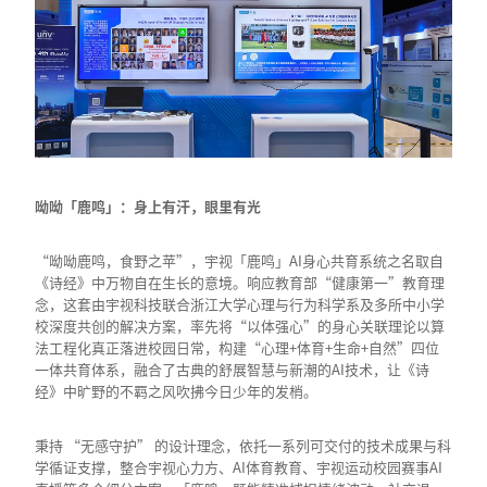
呦呦「鹿鸣」：身上有汗，眼里有光
“呦呦鹿鸣，食野之苹”，宇视「鹿鸣」AI身心共育系统之名取自
《诗经》中万物自在生长的意境。响应教育部“健康第一”教育理
念，这套由宇视科技联合浙江大学心理与行为科学系及多所中小学
校深度共创的解决方案，率先将“以体强心”的身心关联理论以算
法工程化真正落进校园日常，构建“心理+体育+生命+自然”四位
一体共育体系，融合了古典的舒展智慧与新潮的AI技术，让《诗
经》中旷野的不羁之风吹拂今日少年的发梢。
秉持 “无感守护” 的设计理念，依托一系列可交付的技术成果与科
学循证支撑，整合宇视心力方、AI体育教育、宇视运动校园赛事AI