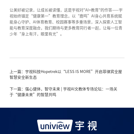
让美好被记录，让成长被读懂，这是宇视对"AI+教育"的作答——宇
视始终锚定“健康第一”教育理念，以“鹿鸣”AI身心共育系统赋
能身心守护、AI体育教育、校园赛事等多重场景，深入探索人工智
能与教育深度融合，我们期待与更多教育同行者一起，让每一位青
少年“身上有汗，眼里有光”。
上一篇：宇视科技Hopetrek以“LESS IS MORE”开启菲律宾全屋
智慧安全新生态
下一篇：强心健体，智守未来 | 宇视AI文教体专场论坛：一场关
于“健康未来”的智慧共鸣