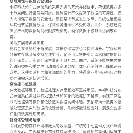
高可用性与数据安全保障
宇视科技分布式存储系统采用先进的冗余存储技术，确保数据在多
个节点间进行备份与同步。这种设计不仅提高了数据的可用性，还
大大增强了数据的安全性。即使某个节点发生故障，系统也能迅速
从其他节点恢复数据，保证业务连续性不受影响。此外，系统还提
供了严格的数据访问权限控制机制，确保数据不被非法访问或泄
露。
灵活扩展与资源优化
随着企业业务的不断发展，数据存储需求也会持续增长。宇视科技
分布式存储系统支持在线扩容，企业可以根据实际需求随时增加新
的存储节点，实现存储容量的无缝扩展。同时，系统还能根据数据
的访问频率和重要性自动调整资源分配，优化存储效率，降低运营
成本。这种灵活扩展和资源优化的能力，使得企业能够轻松应对数
据存储需求的快速增长。
高性能与低延迟
在大数据环境下，数据处理的速度和效率至关重要。宇视科技分布
式存储系统通过并行处理技术和优化的数据访问路径，实现了高性
能的数据读写操作和低延迟的数据访问体验。无论是海量数据的批
量处理还是实时数据的快速分析，系统都能轻松应对，满足企业多
样化的数据处理需求。
智能化管理与运维
面对复杂的存储环境和庞大的数据量，传统的手动管理方式已显得
力不从心。宇视科技分布式存储系统提供了智能化的管理和运维工