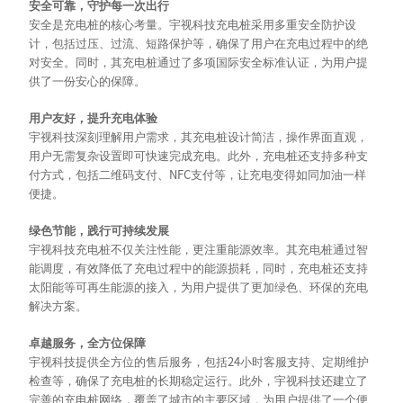
安全可靠，守护每一次出行
安全是充电桩的核心考量。宇视科技充电桩采用多重安全防护设
计，包括过压、过流、短路保护等，确保了用户在充电过程中的绝
对安全。同时，其充电桩通过了多项国际安全标准认证，为用户提
供了一份安心的保障。
用户友好，提升充电体验
宇视科技深刻理解用户需求，其充电桩设计简洁，操作界面直观，
用户无需复杂设置即可快速完成充电。此外，充电桩还支持多种支
NFC
付方式，包括二维码支付、
支付等，让充电变得如同加油一样
便捷。
绿色节能，践行可持续发展
宇视科技充电桩不仅关注性能，更注重能源效率。其充电桩通过智
能调度，有效降低了充电过程中的能源损耗，同时，充电桩还支持
太阳能等可再生能源的接入，为用户提供了更加绿色、环保的充电
解决方案。
卓越服务，全方位保障
24
宇视科技提供全方位的售后服务，包括
小时客服支持、定期维护
检查等，确保了充电桩的长期稳定运行。此外，宇视科技还建立了
完善的充电桩网络，覆盖了城市的主要区域，为用户提供了一个便