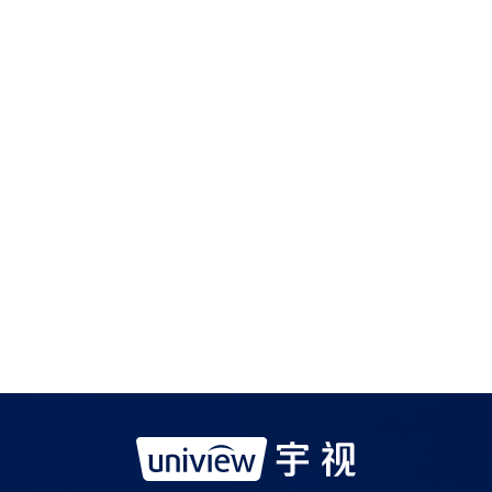
如需购买服务产品请与
宇视科技各地办事处
联系
宇视服务公众号
宇视服务抖音号
宇视服务知乎号
宇视服务B站号