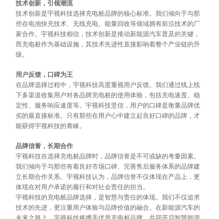
技术创新，引领潮流
技术创新是宇视科技选择充电桩品牌的核心标准。我们倾向于与那
些在电池快充技术、无线充电、能量回收等领域拥有前沿技术的厂
家合作。宇视科技相信，技术创新是推动新能源汽车普及的关键，
而充电桩作为基础设施，其技术先进性直接影响着整个产业链的升
级。
用户反馈，口碑为王
在品牌选择过程中，宇视科技高度重视用户反馈。我们通过线上线
下多渠道收集用户对各品牌充电桩的使用体验，包括充电速度、稳
定性、服务响应速度等。宇视科技坚信，用户的口碑是衡量品牌优
劣的最直接标准。只有那些在用户心中建立起良好口碑的品牌，才
能获得宇视科技的青睐。
品牌信誉，长期合作
宇视科技在选择充电桩品牌时，品牌信誉是不可或缺的考量因素。
我们倾向于与那些有着良好市场口碑、完善售后服务体系的品牌建
立长期合作关系。宇视科技认为，品牌信誉不仅体现在产品上，更
体现在对用户承诺的履行和对社会责任的担当。
宇视科技的充电桩品牌选择，是智慧与责任的体现。我们不仅追求
技术的先进，更注重用户体验与品牌价值的融合。在新能源汽车的
未来之路上，宇视科技将携手优质充电桩品牌，共同开启智慧能源