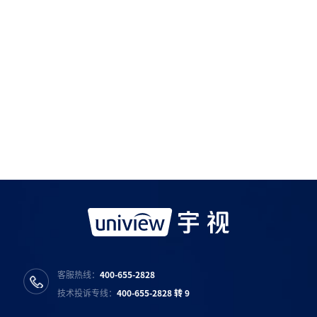
如需购买服务产品请与
宇视科技各地办事处
联系
宇视服务公众号
宇视服务抖音号
宇视服务知乎号
宇视服务B站号
客服热线：
400-655-2828
技术投诉专线：
400-655-2828 转 9