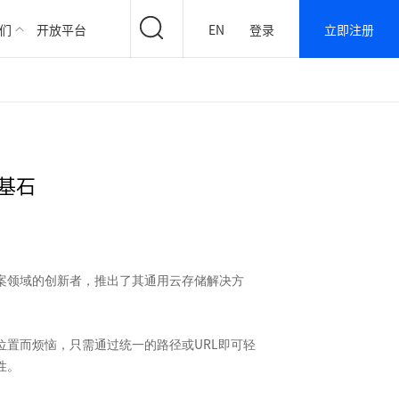
们
开放平台
EN
登录
立即注册
基石
案领域的创新者，推出了其通用云存储解决方
URL
位置而烦恼，只需通过统一的路径或
即可轻
性。