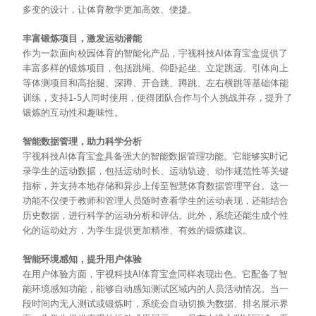
多变的设计，让体育教学更加高效、便捷。
丰富锻炼项目，激发运动潜能
AI
作为一款面向校园体育的智能化产品，宇视科技
体育宝盒提供了
丰富多样的锻炼项目，
包括
跳绳、仰卧起坐、立定跳远、引体向上
等体测项目和
高抬腿、深蹲、开合跳、蹲跳、左右横跳等基础体能
1-5
训练
，
支持
人同时使用，使得团队合作与个人挑战并存，提升了
锻炼的互动性和趣味性。
智能数据管理，助力科学分析
AI
宇视科技
体育宝盒具备强大的智能数据管理功能。它能够实时记
录学生的运动数据，包括运动时长、运动轨迹、动作规范性等关键
指标，并支持本地存储和异步上传至智慧体育数据管理平台。这一
功能不仅便于教师和管理人员随时查看学生的运动表现，还能结合
历史数据，进行科学的运动分析和评估。此外，系统还能生成个性
化的运动处方，为学生提供更加精准、有效的锻炼建议。
智能环境感知，提升用户体验
AI
在用户体验方面，宇视科技
体育宝盒同样表现出色。它配备了智
能环境感知功能，能够自动感知测试区域内的人员活动情况。当一
段时间内无人测试或锻炼时，系统会自动切换为数据、排名展示界