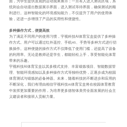
面，为学生提供直观的运动成果展示；一旦有人进入测试区域，系
统则会自动退出数据展示界面，进入测试等待界面，确保测试的顺
利进行。这种智能化的环境感知能力，不仅提升了用户的使用体
验，还进一步增强了产品的实用性和便捷性。
多种操作方式，便捷高效
AI
为了满足不同用户的使用习惯，宇视科技
体育宝盒提供了多种操
作方式。用户可以通过红外遥控、
手机
、手势
等多种方式进行切
H5
换操作。这种便捷的操作方式不仅降低了使用门槛，还提高了设备
的利用率。无论是教师还是学生，都能轻松上手，享受智能化体育
带来的乐趣。
AI
宇视科技
体育宝盒以其多模式支持、丰富锻炼项目、智能数据管
理、智能环境感知以及多种操作方式等独特优势，正逐步成为校园
体育测试与锻炼的必备神器。未来，随着科技的不断进步和应用的
不断深化，我们有理由相信宇视科技
体育宝盒将在校园体育教育
AI
中发挥更加重要的作用，为培养更多德智体美劳全面发展的社会主
义建设者和接班人贡献力量。