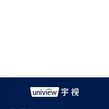
如需购买服务产品请与
宇视科技各地办事处
联系
宇视服务公众号
宇视服务抖音号
宇视服务知乎号
宇视服务B站号