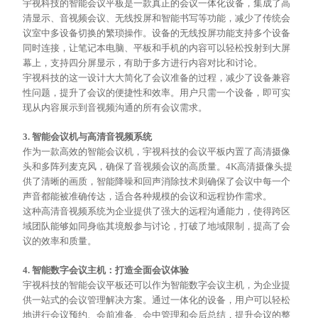
宇视科技的智能会议平板是一款真正的会议一体化设备，集成了高
清显示、音视频会议、无线投屏和智能书写等功能，减少了传统会
议室中多设备切换的繁琐操作。设备的无线投屏功能支持多个设备
同时连接，让笔记本电脑、平板和手机的内容可以轻松投射到大屏
幕上，支持四分屏显示，有助于多方进行内容对比和讨论。
宇视科技的这一设计大大简化了会议准备的过程，减少了设备兼容
性问题，提升了会议的便捷性和效率。用户只需一个设备，即可实
现从内容展示到音视频沟通的所有会议需求。
3. 智能会议机与高清音视频系统
作为一款高效的智能会议机，宇视科技的会议平板内置了高清摄像
头和多阵列麦克风，确保了音视频会议的高质量。
4K高清摄像头提
供了清晰的画质，智能降噪和回声消除技术则确保了会议中每一个
声音都能被准确传达，适合各种规模的会议和远程协作需求。
这种高清音视频系统为企业提供了强大的远程沟通能力，使得跨区
域团队能够如同身临其境般参与讨论，打破了地域限制，提高了会
议的效率和质量。
4. 智能数字会议主机：打造全面会议体验
宇视科技的智能会议平板还可以作为智能数字会议主机，为企业提
供一站式的会议管理解决方案。通过一体化的设备，用户可以轻松
地进行会议预约、会前准备、会中管理和会后总结，提升会议的整