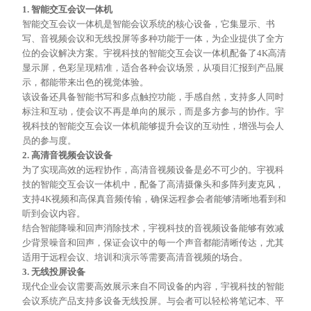
1. 智能交互会议一体机
智能交互会议一体机是智能会议系统的核心设备，它集显示、书
写、音视频会议和无线投屏等多种功能于一体，为企业提供了全方
位的会议解决方案。宇视科技的智能交互会议一体机配备了
4K高清
显示屏，色彩呈现精准，适合各种会议场景，从项目汇报到产品展
示，都能带来出色的视觉体验。
该设备还具备智能书写和多点触控功能，手感自然，支持多人同时
标注和互动，使会议不再是单向的展示，而是多方参与的协作。宇
视科技的智能交互会议一体机能够提升会议的互动性，增强与会人
员的参与度。
2. 高清音视频会议设备
为了实现高效的远程协作，高清音视频设备是必不可少的。宇视科
技的智能交互会议一体机中，配备了高清摄像头和多阵列麦克风，
支持
4K视频和高保真音频传输，确保远程参会者能够清晰地看到和
听到会议内容。
结合智能降噪和回声消除技术，宇视科技的音视频设备能够有效减
少背景噪音和回声，保证会议中的每一个声音都能清晰传达，尤其
适用于远程会议、培训和演示等需要高清音视频的场合。
3. 无线投屏设备
现代企业会议需要高效展示来自不同设备的内容，宇视科技的智能
会议系统产品支持多设备无线投屏。与会者可以轻松将笔记本、平