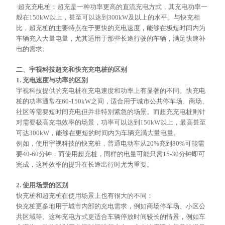
·超充充电桩：超充是一种功率更高的直流充电方式，其充电功率一
般在150kW以上，甚至可以达到300kW及以上的水平。与快充相
比，超充桩的主要特点在于更快的充电速度，能够在极短时间内为
车辆充入大量电量，尤其适用于那些长途行驶的车辆，满足快速补
电的需求。
二、宇视科技超充和快充充电桩的区别
1. 充电速度与功率的区别
宇视科技提供的充电桩在充电速度和功率上有显著的不同。快充电
桩的功率通常在
60-150kW之间，适合用于城市公共停车场、商场、
社区等需要短时间充电但并非特别紧急的场景。而超充充电桩则针
对需要极高充电效率的场景，功率可以达到150kW以上，最高甚至
可达300kW，能够在更短的时间内为车辆充满大量电量。
例如，使用宇视科技的快充桩，普通电动车从
20%充到80%可能需
要40-60分钟；而使用超充桩，同样的电量可能只需15-30分钟即可
完成，这种效率的提升在长途出行时尤为重要。
2. 使用场景的区别
快充桩和超充桩在使用场景上也有很大的不同：
快充桩更多地用于城市内部的充电需求，例如商场停车场、小区公
共区域等。这种充电方式更适合车辆停放时间较长的情景，例如车