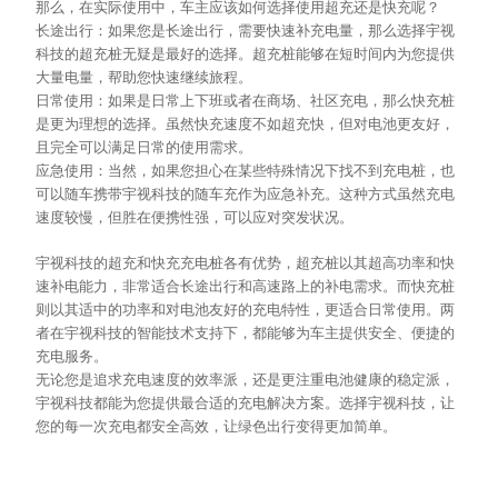
那么，在实际使用中，车主应该如何选择使用超充还是快充呢？
长途出行：如果您是长途出行，需要快速补充电量，那么选择宇视
科技的超充桩无疑是最好的选择。超充桩能够在短时间内为您提供
大量电量，帮助您快速继续旅程。
日常使用：如果是日常上下班或者在商场、社区充电，那么快充桩
是更为理想的选择。虽然快充速度不如超充快，但对电池更友好，
且完全可以满足日常的使用需求。
应急使用：当然，如果您担心在某些特殊情况下找不到充电桩，也
可以随车携带宇视科技的随车充作为应急补充。这种方式虽然充电
速度较慢，但胜在便携性强，可以应对突发状况。
宇视科技的超充和快充充电桩各有优势，超充桩以其超高功率和快
速补电能力，非常适合长途出行和高速路上的补电需求。而快充桩
则以其适中的功率和对电池友好的充电特性，更适合日常使用。两
者在宇视科技的智能技术支持下，都能够为车主提供安全、便捷的
充电服务。
无论您是追求充电速度的效率派，还是更注重电池健康的稳定派，
宇视科技都能为您提供最合适的充电解决方案。选择宇视科技，让
您的每一次充电都安全高效，让绿色出行变得更加简单。