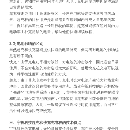
主逛街、购物时利用空闲时间进行充电，充电速度适中但足够满足
日常通勤需求。
超充桩则更适用于高速服务区、长途充电站等需要快速补电的场
景。超充桩的目标用户是那些需要在短时间内补充大量电量的车
主，例如在高速公路上长途行驶的车辆。超充桩能够在短时间内为
电动车主补充足够的电量，帮助他们快速继续旅程。
3. 对电池影响的区别
虽然超充和快充都能提供快速的电量补充，但两者对电池的影响也
是有所不同的。
快充：由于充电功率相对较低，对电池的冲击较小，因此适合日常
使用，不会对电池的寿命造成太大的影响。使用快充桩充电可以视
为一种平衡速度和电池健康的方式。
超充：由于其充电功率非常高，充电时会对电池产生较大的热量和
冲击，因此建议只在需要时使用超充。虽然宇视科技的超充桩配备
了先进的电池管理系统（
BMS），能够有效控制充电过程中的温度
和电流，减少对电池的损伤，但频繁使用超充仍可能会影响电池的
整体健康状态。因此，一般建议在长途出行时使用超充，而日常生
活中可以选择快充或慢充。
三、宇视科技超充和快充充电桩的技术特点
宇视科技的充电桩，无论是超充还是快充，都在技术创新、安全性