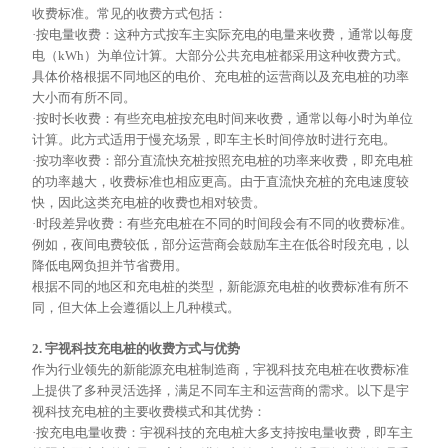
收费标准。常见的收费方式包括：
·按电量收费：这种方式按车主实际充电的电量来收费，通常以每度
电（kWh）为单位计算。大部分公共充电桩都采用这种收费方式。
具体价格根据不同地区的电价、充电桩的运营商以及充电桩的功率
大小而有所不同。
·按时长收费：有些充电桩按充电时间来收费，通常以每小时为单位
计算。此方式适用于慢充场景，即车主长时间停放时进行充电。
·按功率收费：部分直流快充桩按照充电桩的功率来收费，即充电桩
的功率越大，收费标准也相应更高。由于直流快充桩的充电速度较
快，因此这类充电桩的收费也相对较贵。
·时段差异收费：有些充电桩在不同的时间段会有不同的收费标准。
例如，夜间电费较低，部分运营商会鼓励车主在低谷时段充电，以
降低电网负担并节省费用。
根据不同的地区和充电桩的类型，新能源充电桩的收费标准有所不
同，但大体上会遵循以上几种模式。
2. 宇视科技充电桩的收费方式与优势
作为行业领先的新能源充电桩制造商，宇视科技充电桩在收费标准
上提供了多种灵活选择，满足不同车主和运营商的需求。以下是宇
视科技充电桩的主要收费模式和其优势：
·按充电电量收费：宇视科技的充电桩大多支持按电量收费，即车主