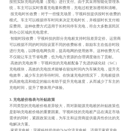
按照实际充电的电量（度电）进行支付。由于其采用智能化管理系
统，车主可以实时查看充电量和费用，充电过程更加透明和清晰。
·按充电时长收费：对于一些慢充场景，宇视科技提供按时长收费的
模式。车主可以根据停车时间来决定充电时长，并根据时长支付相
应费用。这种收费方式适用于长时间停车充电，符合大多数居民区
和办公区域的充电需求。
·智能时段收费：宇视科技的部分充电桩支持时段差异定价。运营商
可以根据不同的时间段设置不同的收费标准，鼓励车主在低谷时段
进行充电，以降低电网负荷，提高电网的使用效率。这种收费方式
不仅能让车主节省电费，也为电力资源的合理调度做出了贡献。
·高效的充电效率：宇视科技的充电桩配备了先进的碳化硅（SiC）
充电模块，高效的充电技术能够在较短时间内为车辆充电，提升充
电效率，减少车主的等待时间。在快速充电的情况下，充电桩提供
的高效电流和稳定的输出有助于提升充电速度，从而减少了车主的
充电时间，提升了整体用户体验。
3. 充电桩价格表与补贴政策
不同类型的充电桩价格差异较大，而对新能源充电桩的补贴政策也
是影响充电桩价格的重要因素。宇视科技的充电桩产品在满足市场
需求的同时，紧跟政策法规，为车主和运营商提供最具性价比的充
电解决方案。
·家庭充电桩：宇视科技提供的7kW交流充电桩，适用于家庭充电。