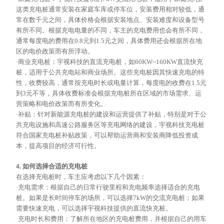
这类充电桩通常安装在家庭车库或停车位，安装费用相对较低，通
常在数千元之间，具体价格会根据安装地点、安装难度和设备型号
有所不同。根据充电电量的不同，车主的充电费用也会有所不同，
通常每度电的费用在0.8元到1.5元之间，具体费用还会根据所在地
区的电价政策而有所浮动。
·商业充电桩：宇视科技的直流充电桩，如60KW~160KW直流快充
桩，适用于公共充电站和商业场所。这些充电桩因其快速充电的特
性，收费较高，通常按充电时长或电量计算，每度电的收费在1.5元
到3元不等，具体收费标准会根据充电桩所在区域的市场需求、运
营策略和电价政策而有所变化。
·补贴：针对新能源充电桩的建设和运营提供了补贴，特别是对于公
共充电设施和高速公路服务区等充电网络的建设，宇视科技充电桩
符合国家充电桩补贴政策，可以帮助运营商和安装商降低投资成
本，提高项目的经济可行性。
4. 如何选择合适的充电桩
在选择充电桩时，车主应考虑以下几个因素：
·充电需求：根据自己的日常行驶里程和充电频率选择适合的充电
桩。如果是长时间停车的场所，可以选择7kW的交流充电桩；如果
需要快速充电，可以选择宇视科技提供的直流快充桩。
·充电时长和费用：了解所在地区的充电桩费用，并根据自己的用车