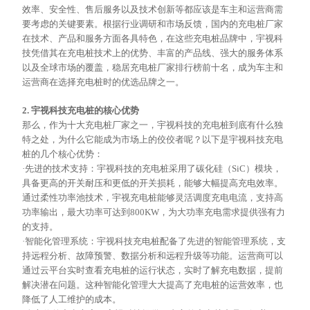
效率、安全性、售后服务以及技术创新等都应该是车主和运营商需
要考虑的关键要素。根据行业调研和市场反馈，国内的充电桩厂家
在技术、产品和服务方面各具特色，在这些充电桩品牌中，宇视科
技凭借其在充电桩技术上的优势、丰富的产品线、强大的服务体系
以及全球市场的覆盖，稳居充电桩厂家排行榜前十名，成为车主和
运营商在选择充电桩时的优选品牌之一。
2. 宇视科技充电桩的核心优势
那么，作为十大充电桩厂家之一，宇视科技的充电桩到底有什么独
特之处，为什么它能成为市场上的佼佼者呢？以下是宇视科技充电
桩的几个核心优势：
·先进的技术支持：宇视科技的充电桩采用了碳化硅（SiC）模块，
具备更高的开关耐压和更低的开关损耗，能够大幅提高充电效率。
通过柔性功率池技术，宇视充电桩能够灵活调度充电电流，支持高
功率输出，最大功率可达到800KW，为大功率充电需求提供强有力
的支持。
·智能化管理系统：宇视科技充电桩配备了先进的智能管理系统，支
持远程分析、故障预警、数据分析和远程升级等功能。运营商可以
通过云平台实时查看充电桩的运行状态，实时了解充电数据，提前
解决潜在问题。这种智能化管理大大提高了充电桩的运营效率，也
降低了人工维护的成本。