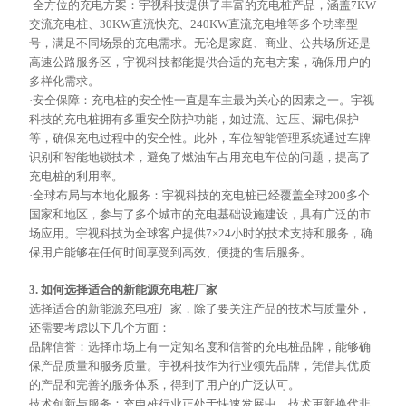
·全方位的充电方案：宇视科技提供了丰富的充电桩产品，涵盖7KW
交流充电桩、30KW直流快充、240KW直流充电堆等多个功率型
号，满足不同场景的充电需求。无论是家庭、商业、公共场所还是
高速公路服务区，宇视科技都能提供合适的充电方案，确保用户的
多样化需求。
·安全保障：充电桩的安全性一直是车主最为关心的因素之一。宇视
科技的充电桩拥有多重安全防护功能，如过流、过压、漏电保护
等，确保充电过程中的安全性。此外，车位智能管理系统通过车牌
识别和智能地锁技术，避免了燃油车占用充电车位的问题，提高了
充电桩的利用率。
·全球布局与本地化服务：宇视科技的充电桩已经覆盖全球200多个
国家和地区，参与了多个城市的充电基础设施建设，具有广泛的市
场应用。宇视科技为全球客户提供7×24小时的技术支持和服务，确
保用户能够在任何时间享受到高效、便捷的售后服务。
3. 如何选择适合的新能源充电桩厂家
选择适合的新能源充电桩厂家，除了要关注产品的技术与质量外，
还需要考虑以下几个方面：
品牌信誉：选择市场上有一定知名度和信誉的充电桩品牌，能够确
保产品质量和服务质量。宇视科技作为行业领先品牌，凭借其优质
的产品和完善的服务体系，得到了用户的广泛认可。
技术创新与服务：充电桩行业正处于快速发展中，技术更新换代非