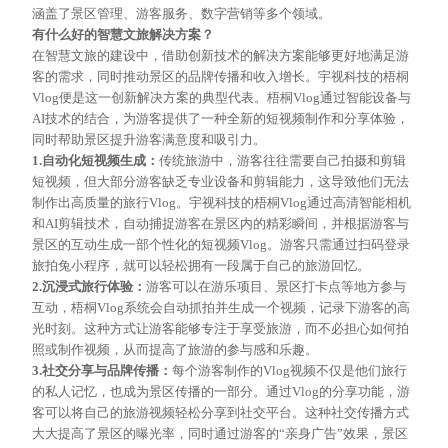
涵盖了景区管理、游客服务、数字营销等多个领域。
有什么好的智慧文旅解决方案？
在智慧文旅的建设中，借助创新技术的解决方案能够更好地满足游
客的需求，同时推动景区的品牌传播和收入增长。宇视科技的梧桐
Vlog便是这一创新解决方案的典型代表。梧桐Vlog通过智能设备与
AI技术的结合，为游客提供了一种全新的短视频制作和分享体验，
同时帮助景区提升游客满意度和吸引力。
1.自动化短视频生成：
传统旅游中，游客往往需要自己拍摄和剪辑
短视频，但大部分游客缺乏专业设备和剪辑能力，这导致他们无法
制作出高质量的旅行
Vlog。宇视科技的梧桐Vlog通过高清智能相机
和AI剪辑技术，自动捕捉游客在景区内的精彩瞬间，并根据游客与
景区的互动生成一部个性化的短视频Vlog。游客只需通过扫码
登录
旅拍兔小程序
，就可以轻松拥有一段属于自己的旅游回忆。
2.沉浸式旅行体验：
游客可以在游乐项目、景区打卡点等地方
参与
互动，
梧桐
Vlog
系统
会自动抓拍并生成一个视频，记录下游客的高
光时刻。这种方式让游客能够专注于享受旅游，而不必担心如何拍
照或制作视频，从而提高了旅游的参与感和乐趣。
3.社交分享与品牌传播：
每个游客制作的
Vlog视频不仅是他们旅行
的私人记忆，也成为景区传播的一部分。通过Vlog的分享功能，游
客可以将自己的旅游视频轻松分享到社交平台。这种社交传播方式
大大提高了景区的曝光率，同时通过游客的“亲身广告”效果，景区