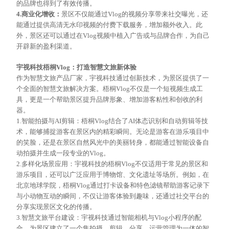
的品牌也得到了有效传播。
4.商业化增收：
景区不仅能通过
Vlog的视频分享带来社交曝光，还
能通过提供高清无水印视频的付费下载服务，增加额外收入。此
外，景区还可以通过在Vlog视频中植入广告或与品牌合作，为自己
开辟新的盈利渠道。
宇视科技梧桐
Vlog：打造智慧文旅新体验
作为智慧文旅产品厂家，宇视科技通过创新技术，为景区提供了一
个全面的智慧文旅解决方案。梧桐
Vlog不仅是一个短视频生成工
具，更是一个帮助景区提升品牌形象、增加游客粘性和创收的利
器。
1.智能拍摄与AI剪辑：梧桐Vlog结合了AI体态识别和自动剪辑
等
技
术，能够捕捉游客在景区内的
精彩瞬间。无论是游客在游乐项目中
的笑脸，还是在景区自然风光中的美丽
转身
，都能通过智能设备自
动拍摄并生成一段专业的
Vlog。
2.多样化场景应用：宇视科技的梧桐Vlog不仅适用于常见的景区和
游乐项目，还可以广泛应用于博物馆、文化遗址等场所。例如，在
北京地球学院，梧桐Vlog通过打卡设备和特色滤镜帮助游客记录下
与小动物互动的瞬间，不仅让游客体验到趣味，还通过社交平台的
分享实现景区文化的传播。
3.智慧文旅平台建设：宇视科技通过智能相机与Vlog小程序的配
合，为景区建立了一个集拍摄、剪辑、分享、运营管理为一体的智