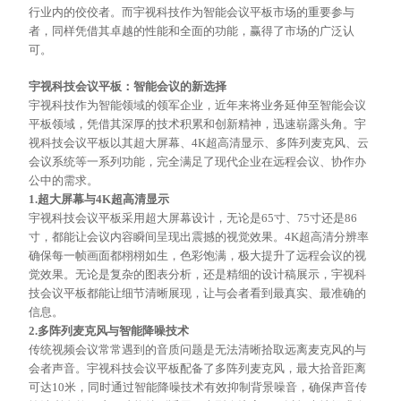
行业内的佼佼者。而宇视科技作为智能会议平板市场的重要参与
者，同样凭借其卓越的性能和全面的功能，赢得了市场的广泛认
可。
宇视科技会议平板：智能会议的新选择
宇视科技作为智能领域的领军企业，近年来将业务延伸至智能会议
平板领域，凭借其深厚的技术积累和创新精神，迅速崭露头角。宇
视科技会议平板以其超大屏幕、
4K超高清显示、多阵列麦克风、云
会议系统等一系列功能，完全满足了现代企业在远程会议、协作办
公中的需求。
1.超大屏幕与4K超高清显示
宇视科技会议平板采用超大屏幕设计，无论是
65寸、75寸还是86
寸，都能让会议内容瞬间呈现出震撼的视觉效果。4K超高清分辨率
确保每一帧画面都栩栩如生，色彩饱满，极大提升了远程会议的视
觉效果。无论是复杂的图表分析，还是精细的设计稿展示，宇视科
技会议平板都能让细节清晰展现，让与会者看到最真实、最准确的
信息。
2.多阵列麦克风与智能降噪技术
传统视频会议常常遇到的音质问题是无法清晰拾取远离麦克风的与
会者声音。宇视科技会议平板配备了多阵列麦克风，最大拾音距离
可达
10米，同时通过智能降噪技术有效抑制背景噪音，确保声音传