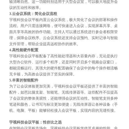
输清晰自然。这一功能特别适用于大型会议室，可以极大地提升会
议的互动性和效率。
3.云会议系统：简化会议流程
宇视科技会议平板内置云会议系统，极大简化了会议的部署和操作
流程。用户只需连接网络，便可快速进入会议，实现屏幕共享、桌
面共享等高效的协作功能。主持人可以通过系统进行参会者权限管
理，保障会议秩序。云会议系统还支持会议预约、实时记录与智能
文件管理，帮助企业提高远程协作的效率。
4.高性能硬件配置
宇视科技会议平板配备了高性能处理器和大容量内存，无论是执行
大型办公软件、运行多个程序，还是同时开启多个视频会议窗口，
都能流畅运行。其强大的硬件配置确保了会议中的每个操作都流畅
无卡顿，为高效会议提供了坚实的保障。
5.丰富的智能配件
为了让会议体验更加完美，宇视科技会议平板还提供了丰富的智能
配件，如芭比腿支架、智能笔、无线传屏器等。这些配件不仅提高
了会议室的整体美观性，还能增强会议的互动性。智能笔支持多种
笔迹和颜色，让书写与标注更加便捷；无线传屏器让各种设备（手
机、电脑、平板）能够轻松接入会议平板，实现内容的无缝衔接。
宇视科技会议平板：性价比之选
在智能会议平板市场中，宇视科技会议平板凭借其卓越的性能、全