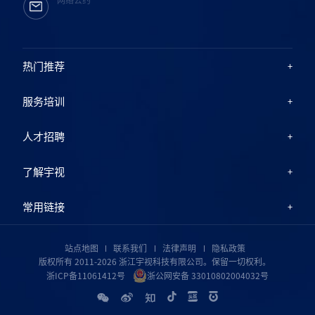
网络公约
热门推荐
服务培训
人才招聘
了解宇视
常用链接
站点地图
联系我们
法律声明
隐私政策
版权所有 2011-2026 浙江宇视科技有限公司。保留一切权利。
浙ICP备11061412号
浙公网安备 33010802004032号