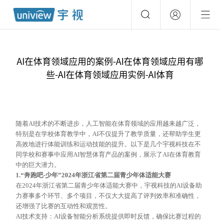
AI在体育领域应用的案例-AI在体育领域应用有哪
些-AI在体育领域应用实例-AI体育
随着
AI技术的不断进步，人工智能在体育领域的应用越来越广泛，
特别是在学校体育教学中，AI不仅提升了教学质量，还帮助学生更
高效地进行体能训练和运动技能的提升。以下是几个宇视科技在不
同学校和赛事中应用AI智慧体育产品的案例，展示了AI在体育教育
中的巨大潜力。
1.“奔跑吧·少年”2024年浙江省第二届青少年体适能大赛
在
2024年浙江省第二届青少年体适能大赛中，宇视科技的AI设备
助
力
赛事
多
个环节
、
多个项目，不仅大大提高了评判效率和准确性，
还增强了比赛的互动性和观赏性。
AI技术支持：AI设备智能分析系统提供即时反馈，确保比赛过程的