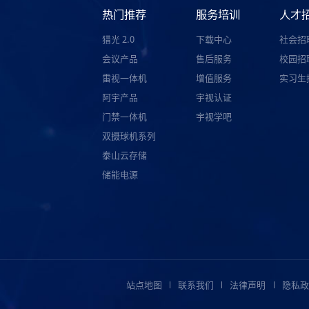
热门推荐
服务培训
人才
猎光 2.0
下载中心
社会招
会议产品
售后服务
校园招
雷视一体机
增值服务
实习生
阿宇产品
宇视认证
门禁一体机
宇视学吧
双摄球机系列
泰山云存储
储能电源
站点地图
联系我们
法律声明
隐私政