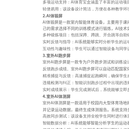
AI
多项运动支持：
体育宝
盒
涵盖了丰富的运动项
轻便易用：该设备设计简洁，方便在各种教学环
2.AI体锻屏
AI体锻屏是一款室内智能体育设备，主要用于课
己的需求选择不同的训练模式进行锻炼，AI技
多种锻炼项目：包括深蹲、蹲跳、开合跳等自助
AI系统能够实时
实时反馈与指导：
分析
学生的运
互动性与趣味性：学生可以通过智能设备与同学
3.室外AI跑步屏
AI跑步屏是一款专为户外跑步测试和训练
室外
AI跑步屏可以自动匹配国
反馈跑步成绩。室外
精准捕捉与反馈：高速捕捉起跑瞬间，确保学生
违规检测与纠正：智能识别跑步过程中出现的违
实时成绩展示：学生完成测试后，系统能够立即
4.室外AI体测屏
AI体测屏是一款适用于校园内大型体育场
室外
并记录运动数据，最终生成体测报告。系统支持
高效同步测试：该设备支持全校学生同时进行体
AI系统能够智能分析学生的运
智能数据分析：