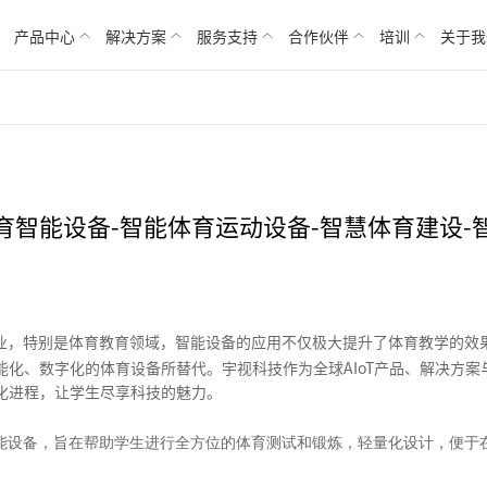
产品中心
解决方案
服务支持
合作伙伴
培训
关于我
育智能设备-智能体育运动设备-智慧体育建设-
各业，特别是体育教育领域，智能设备的应用不仅极大提升了体育教学的效
化、数字化的体育设备所替代。宇视科技作为全球AIoT产品、解决方
化进程，让学生尽享科技的魅力。
能设备，旨在帮助学生进行全方位的体育测试和锻炼，轻量化设计，便于