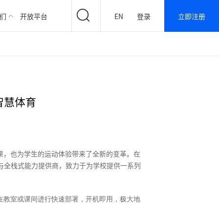
们
开放平台
EN
登录
立即注册
智慧体育
果，也为学生的运动体验带来了全新的变革。在
案与全栈式能力提供商，致力于为学校提供一系列
在教室或课间进行快速部署，开机即用，极大地