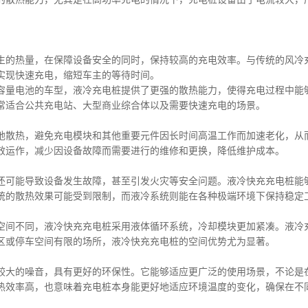
生的热量，在保障设备安全的同时，保持较高的充电效率。与传统的风冷
实现快速充电，缩短车主的等待时间。
容量电池的车型，液冷充电桩提供了更强的散热能力，使得充电过程中能
常适合公共充电站、大型商业综合体以及需要快速充电的场景。
地散热，避免充电模块和其他重要元件因长时间高温工作而加速老化，从
效运作，减少因设备故障而需要进行的维修和更换，降低维护成本。
还可能导致设备发生故障，甚至引发火灾等安全问题。液冷快充充电桩能
统的散热效果可能受到限制，而液冷系统则能在各种极端环境下保持稳定
空间不同，液冷快充充电桩采用液体循环系统，冷却模块更加紧凑。液冷
区或停车空间有限的场所，液冷快充充电桩的空间优势尤为显著。
较大的噪音，具有更好的环保性。它能够适应更广泛的使用场景，不论是
热效率高，也意味着充电桩本身能更好地适应环境温度的变化，确保在不