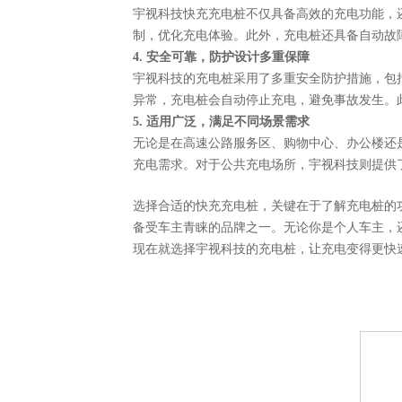
宇视科技快充充电桩不仅具备高效的充电功能，
制，优化充电体验。此外，充电桩还具备自动故
4. 安全可靠，防护设计多重保障
宇视科技的充电桩采用了多重安全防护措施，包
异常，充电桩会自动停止充电，避免事故发生。
5. 适用广泛，满足不同场景需求
无论是在高速公路服务区、购物中心、办公楼还
充电需求。对于公共充电场所，宇视科技则提供
选择合适的快充充电桩，关键在于了解充电桩的
备受车主青睐的品牌之一。无论你是个人车主，
现在就选择宇视科技的充电桩，让充电变得更快