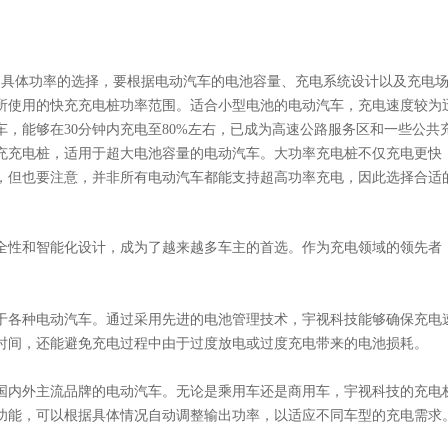
之间。具体功率的选择，要根据电动汽车的电池容量、充电系统设计以及充电
场所使用的快充充电桩功率范围。适合小型电池的电动汽车，充电速度较
汽车，能够在30分钟内充电至80%左右，已成为高速公路服务区和一些公
的快充充电桩，适用于超大电池容量的电动汽车。大功率充电桩不仅充电更
，但也要注意，并非所有电动汽车都能支持超高功率充电，因此选择合适
全性和智能化设计，成为了越来越多车主的首选。作为充电领域的领先者
。
于各种电动汽车。通过采用先进的电池管理技术，宇视科技能够确保充电
时间，还能避免充电过程中由于过度放电或过度充电带来的电池损耗。
国内外主流品牌的电动汽车。无论是乘用车还是商用车，宇视科技的充电
功能，可以根据具体情况自动调整输出功率，以适应不同车型的充电需求