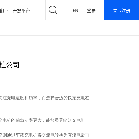
们
开放平台
EN
登录
立即注册
电桩公司
关注充电速度和功率，而选择合适的快充充电桩
充电桩的输出功率更大，能够显著缩短充电时
充则通过车载充电机将交流电转换为直流电后再