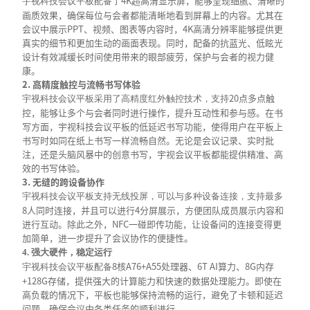
4K超高清显示屏，能够呈现细腻、清晰的
宇视科技会议平板配备了
画质效果，确保每位与会者都能清晰地看到屏幕上的内容。尤其在
会议中展示PPT、视频、图表等内容时，4K高清分辨率能够提供更
真实的细节和更加生动的画面表现。同时，配备的抗蓝光、低眩光
设计有效减缓长时间使用带来的眼部疲劳，保护与会者的视力健
康。
2. 高精度触控与流畅书写体验
20点多点触
宇视科技会议平板采用了高精度红外触控技术，支持
控，能够让多个与会者同时进行操作，提升互动性和参与感。在书
写方面，宇视科技会议平板的低延迟书写功能，使得用户在平板上
书写时如同在纸上书写一样流畅自然。无论是会议记录、实时批
注，还是头脑风暴中的创意书写，宇视会议平板都能提供精准、高
效的书写体验。
3. 无缝的跨设备协作
宇视科技会议平板支持无线投屏，可以与多种设备连接，支持最多
8人同时连接，并且可以进行4分屏展示，方便团队成员展示内容和
进行互动。除此之外，NFC一碰即传功能，让设备间的连接变得更
加简单，进一步提升了会议协作的便捷性。
4.
强大硬件，稳定运行
8核A76+A55处理器、6T AI算力、8G内存
宇视科技会议平板配备
+128G存储，提供强大的计算能力和快速的数据处理能力。即使在
高负载的情况下，平板也能够保持流畅的运行，避免了卡顿和延迟
问题，确保会议中各类任务的顺利进行。