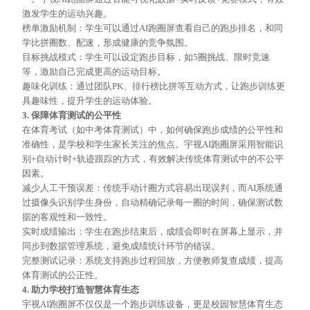
激发学生的运动兴趣。
榜单激励机制：学生可以通过
AI跑圈屏查看自己的跑步排名，和同
学比拼圈数、配速，形成健康的竞争氛围。
目标挑战模式：学生可以设定跑步目标，如
5圈挑战、限时竞速
等，激励自己完成更高的运动目标。
趣味化训练：通过团队
PK、排行榜比拼等互动方式，让跑步训练更
具趣味性，提升学生的运动体验。
3. 保障体育测试的公平性
在体育考试（如中考体育测试）中，如何确保跑步成绩的公平性和
准确性，是学校和学生家长关注的焦点。宇视
AI跑圈屏采用智能识
别+自动计时+轨迹跟踪的方式，有效解决传统体育测试中的不公平
因素。
减少人工干预误差：传统手动计圈方式容易出现误判，而
AI系统通
过摄像头识别学生身份，自动精确记录每一圈的时间，确保测试数
据的客观性和一致性。
实时成绩输出：学生在跑步结束后，成绩会即时在屏幕上显示，并
同步到数据管理系统，避免成绩统计环节的错误。
完整测试记录：系统支持跑步过程回放，方便教师复查成绩，提高
体育测试的公正性。
4. 助力学校打造智慧体育生态
宇视
AI跑圈屏不仅仅是一个跑步训练设备，更是校园智慧体育生态