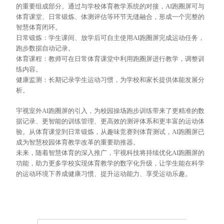
的重要组成部分。通过与学校体育教学系统的对接，AI跑圈屏可与
体育课堂、日常锻炼、体测评估等环节无缝融合，形成一个完整的
智慧体育闭环。
日常锻炼：学生课间、放学后可自主使用
AI跑圈屏完成运动任务，
跑步数据自动记录。
体育课程：教师可在日常体育课堂中利用跑圈屏进行教学，调整训
练内容。
健康监测：长期记录学生运动习惯，为学校和家长提供体能发展分
析。
宇视室外
AI跑圈屏的引入，为校园操场跑步训练带来了更精准的数
据
记录
、更智能的训练管理、更高效的测评体系和更丰富的运动体
验。从体育课堂到日常锻炼，从趣味竞赛到体育测试，
AI跑圈屏已
成为智慧校园体育教学改革的重要助推器。
未来，随着智慧体育的深入推广，宇视科技将持续优化
AI跑圈屏的
功能，助力更多学校实现体育教学的数字化升级，让学生能在科学
的运动环境下养成健康习惯、提升运动能力、享受运动乐趣。