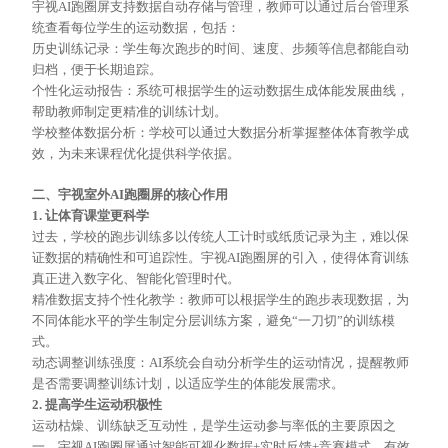
宇视
AI跑圈屏支持数据自动存储与管理，教师可以通过后台管理系
统查看每位学生的运动数据，包括：
历史训练记录：学生每次跑步的时间、速度、步频等信息都能自动
归档，便于长期追踪。
个性化运动报告：系统可根据学生的运动数据生成体能发展曲线，
帮助教师制定更精准的训练计划。
学校整体数据分析：学校可以通过大数据分析掌握整体体育教学成
效，为未来课程优化提供科学依据。
二、宇视室外
AI跑圈屏的核心作用
1. 让体育课堂更科学
过去，学校的跑步训练多以传统人工计时或纸质记录为主，难以保
证数据的精确性和可追踪性。宇视
AI跑圈屏的引入，使得体育训练
真正进入数字化、智能化管理时代。
精准数据支持个性化教学：教师可以根据学生的跑步表现数据，为
不同体能水平的学生制定分层训练方案，避免
“一刀切”的训练模
式。
动态调整训练强度：
AI系统会自动分析学生的运动情况，提醒教师
是否需要调整训练计划，以适应学生的体能发展需求。
2. 提高学生运动积极性
运动枯燥、训练缺乏互动性，是学生运动参与率低的主要原因之
一。宇视
AI跑圈屏通过智能可视化数据+实时反馈+竞赛模式，有效