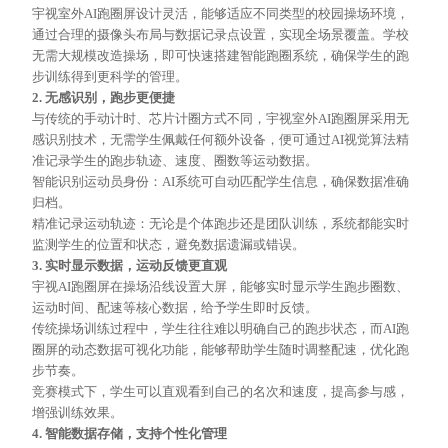
宇视室外
AI跑圈屏设计灵活，能够适应不同类型的校园操场环境
，
通过合理的摄像头布局与数据
记录
点设置，实现全场景覆盖。学校
无需大规模改造操场，即可快速搭建智能跑圈系统，确保学生的跑
步训练得到更科学的管理。
2. 无感识别，跑步更便捷
与传统的手动计时、芯片计圈方式不同，宇视室外
AI跑圈屏采用无
感识别技术，无需学生佩戴任何额外设备，便可通过AI视觉算法精
准记录学生的跑步轨迹、速度、圈数等运动数据。
智能识别运动员身份：
AI系统可自动匹配学生信息，确保数据准确
归档。
精准记录运动轨迹：无论是个体跑步还是团队训练，系统都能实时
监测学生的位置和状态，避免数据遗漏或错误。
3. 实时显示数据，运动反馈更直观
宇视
AI跑圈屏在操场沿线设置大屏，能够实时显示学生跑步圈数、
运动时间、配速等核心数据，给予学生即时反馈。
传统操场训练过程中，学生往往难以明确自己的跑步状态，而
AI跑
圈屏的动态数据可视化功能，能够帮助学生随时调整配速，优化跑
步节奏。
竞赛模式下，学生可以直观看到自己的名次和速度，提高参与感，
增强训练效果。
4. 智能数据存储，支持个性化管理