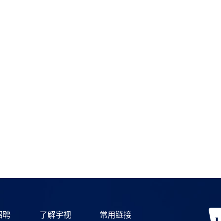
如需购买
宇视服务公众号
招聘
了解宇视
常用链接