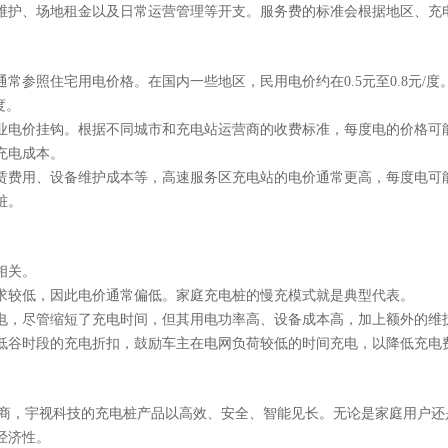
维护、场地租金以及日常运营管理等开支。服务费的标准会根据地区、充
通常参照住宅用电价格。在国内一些地区，民用电价约在
0.5元至0.8
度。
业电价挂钩。根据不同城市和充电站运营商的收费标准，每度电的价格可
充电成本。
赁费用、设备维护成本等，高速服务区充电站的电价通常更高，每度电可
桩。
相关。
求较低，因此电价通常偏低。家庭充电桩的慢充模式就是典型代表。
电，尽管缩短了充电时间，但其用电功率高、设备成本高，加上额外的维
低谷时段的充电折扣，鼓励车主在电网负荷较低的时间充电，以降低充电
提供商，宇视科技的充电桩产品以高效、安全、智能见长。无论是家庭用户
经济性。