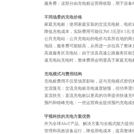
服务费：这部分由充电桩运营商收取，用于设备
不同场景的充电价格
家庭充电桩：使用家庭安装的交流充电桩，电价
降低充电成本，实际费用可能仅为0.3元至0.5元/
公共充电站：公共充电站的电价与其所在地的商
地段，服务费可能较高，从而进一步拉高了整体
高速服务区充电站：由于涉及高速公路服务区租
速充电站充电时，整体费用会明显高于家庭充电
充电模式与费用结构
充电桩费用不仅受场景影响，还与充电模式密切
交流慢充：交流充电桩充电速度较慢，但功率需
直流快充：直流充电桩以更高的功率提供快速充
预约和错峰充电：一些运营商会提供预约充电或
宇视科技的充电方案优势
作为全球
AIoT产品、解决方案与全栈式能力
管理和高效设备运行，降低用电成本，提高整体