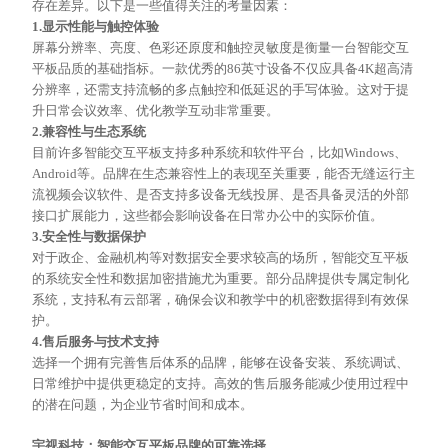
存在差异。以下是一些值得关注的考量因素：
1.
显示性能与触控体验
屏幕分辨率、亮度、色彩还原度和触控灵敏度是衡量一台智能交互
平板品质的基础指标。一款优秀的
86英寸设备不仅应具备4K超高清
分辨率，还需支持流畅的多点触控和低延迟的手写体验。这对于提
升日常会议效率、优化教学互动非常重要。
2.
兼容性与生态系统
目前许多智能交互平板支持多种系统和软件平台，比如
Windows、
Android等。品牌在生态兼容性上的表现至关重要，能否无缝运行主
流视频会议软件、是否支持多设备无线投屏、是否具备灵活的外部
接口扩展能力，这些都会影响设备在日常办公中的实际价值。
3.
安全性与数据保护
对于政企、金融机构等对数据安全要求较高的场所，智能交互平板
的系统安全性和数据加密措施尤为重要。部分品牌提供专属定制化
系统，支持私有云部署，确保会议和教学中的机密数据得到有效保
护。
4.
售后服务与技术支持
选择一个拥有完善售后体系的品牌，能够在设备安装、系统调试、
日常维护中提供更稳定的支持。高效的售后服务能减少使用过程中
的潜在问题，为企业节省时间和成本。
宇视科技：智能交互平板品牌的可靠选择