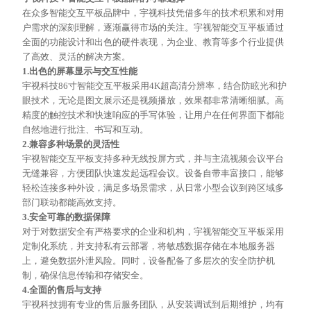
在众多智能交互平板品牌中，宇视科技凭借多年的技术积累和对用
户需求的深刻理解，逐渐赢得市场的关注。宇视智能交互平板通过
全面的功能设计和出色的硬件表现，为企业、教育等多个行业提供
了高效、灵活的解决方案。
1.
出色的屏幕显示与交互性能
宇视科技
86寸智能交互平板采用4K超高清分辨率，结合防眩光和护
眼技术，无论是图文展示还是视频播放，效果都非常清晰细腻。高
精度的触控技术和快速响应的手写体验，让用户在任何界面下都能
自然地进行批注、书写和互动。
2.兼容多种场景的灵活性
宇视智能交互平板支持多种无线投屏方式，并与主流视频会议平台
无缝兼容，方便团队快速发起远程会议。设备自带丰富接口，能够
轻松连接多种外设，满足多场景需求，从日常小型会议到跨区域多
部门联动都能高效支持。
3.
安全可靠的数据保障
对于对数据安全有严格要求的企业和机构，宇视智能交互平板采用
定制化系统，并支持私有云部署，将敏感数据存储在本地服务器
上，避免数据外泄风险。同时，设备配备了多层次的安全防护机
制，确保信息传输和存储安全。
4.
全面的售后与支持
宇视科技拥有专业的售后服务团队，从安装调试到后期维护，均有