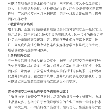
可以清楚地看到屏幕上的每个细节，同时屏幕尺寸又不会显得过于
巨大，影响视觉舒适度。这种规格的设备，结合4K分辨率和防眩光
设计，可以轻松应对各种文档展示、图表分析和多媒体演示，提升
团队协作效率。
2.
教育和培训场所
培训机构、企业培训室或教育教室也是
86英寸智能交互平板的常见
应用场景。对于容纳30-50名学员的培训场地，这一尺寸的设备足够
让后排学员清晰观看屏幕内容，同时便于讲师在屏幕上书写、批
注。高亮度和高清分辨率让教案和多媒体教学资料呈现更加生动，
增强课堂参与感和学习效果。
3.
多功能办公室
在一些灵活设计的多功能办公室中，
86英寸的智能交互平板可以作
为信息展示的核心设备。例如，领导办公室的定期业务汇报、小型
团队的日常例会，以及需要快速响应的临时讨论会场景，这种规格
的屏幕都能胜任。在这些场景中，屏幕既能提供足够大的视野，也
可以通过灵活安装位置或移动支架满足不同需求。
选择智能交互平板品牌需要考虑哪些因素？
在选购
86英寸智能交互平板时，品牌的选择是一个关键环节。市场
上品牌众多，包括专注于智能显示设备的专业厂商和一些综合性家
电、科技公司。不同品牌在产品设计、性能优化、售后服务等方面