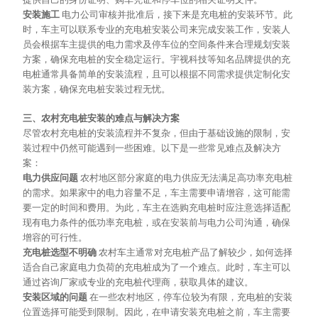
安装施工
电力公司审核并批准后，接下来是充电桩的安装环节。此
时，车主可以联系专业的充电桩安装公司来完成安装工作，安装人
员会根据车主提供的电力需求及停车位的空间条件来合理规划安装
方案，确保充电桩的安全稳定运行。宇视科技等知名品牌提供的充
电桩通常具备简单的安装流程，且可以根据不同需求提供定制化安
装方案，确保充电桩安装过程无忧。
三、农村充电桩安装的难点与解决方案
尽管农村充电桩的安装流程并不复杂，但由于基础设施的限制，安
装过程中仍然可能遇到一些困难。以下是一些常见难点及解决方
案：
电力供应问题
农村地区部分家庭的电力供应无法满足高功率充电桩
的需求。如果家中的电力容量不足，车主需要申请增容，这可能需
要一定的时间和费用。为此，车主在选购充电桩时应注意选择适配
现有电力条件的低功率充电桩，或在安装前与电力公司沟通，确保
增容的可行性。
充电桩选型不明确
农村车主通常对充电桩产品了解较少，如何选择
适合自己家庭电力负荷的充电桩成为了一个难点。此时，车主可以
通过咨询厂家或专业的充电桩代理商，获取具体的建议。
安装区域的问题
在一些农村地区，停车位较为有限，充电桩的安装
位置选择可能受到限制。因此，在申请安装充电桩之前，车主需要