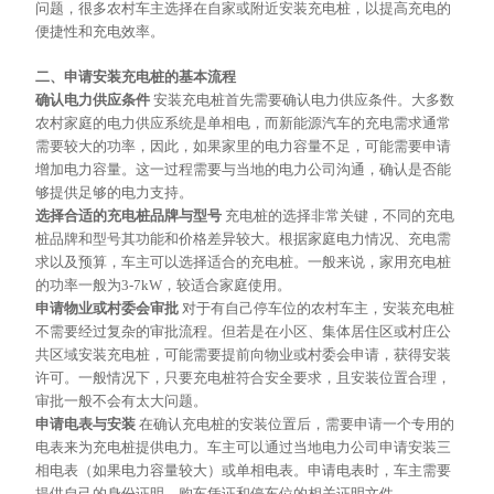
问题，很多农村车主选择在自家或附近安装充电桩，以提高充电的
便捷性和充电效率。
二、申请安装充电桩的基本流程
确认电力供应条件
安装充电桩首先需要确认电力供应条件。大多数
农村家庭的电力供应系统是单相电，而新能源汽车的充电需求通常
需要较大的功率，因此，如果家里的电力容量不足，可能需要申请
增加电力容量。这一过程需要与当地的电力公司沟通，确认是否能
够提供足够的电力支持。
选择合适的充电桩品牌与型号
充电桩的选择非常关键，不同的充电
桩品牌和型号其功能和价格差异较大。根据家庭电力情况、充电需
求以及预算，车主可以选择适合的充电桩。一般来说，家用充电桩
的功率一般为
3-7kW，较适合家庭使用
。
申请物业或村委会审批
对于有自己停车位的农村车主，安装充电桩
不需要经过复杂的审批流程。但若是在小区、集体居住区或村庄公
共区域安装充电桩，可能需要提前向物业或村委会申请，获得安装
许可。一般情况下，只要充电桩符合安全要求，且安装位置合理，
审批一般不会有太大问题。
申请电表与安装
在确认充电桩的安装位置后，需要申请一个专用的
电表来为充电桩提供电力。车主可以通过当地电力公司申请安装三
相电表（如果电力容量较大）或单相电表。申请电表时，车主需要
提供自己的身份证明、购车凭证和停车位的相关证明文件。