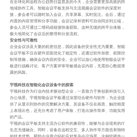
在全球化和远程办公趋势日益普及的今天，企业需要更加高效的跨
地域协作工具。智能会议平板支持与主流视频会议软件的深度对
接，参会者可以随时加入会议、共享屏幕、实时批注。会后，通过
内置的内容管理和分享功能，会议记录和资料可自动同步到云端，
参会人员可通过二维码或链接快速获取。这种无缝的跨平台体验，
极大地简化了会议后的整理和分发流程。
安全性与可靠性
企业会议涉及大量的机密信息，因此设备的安全性尤为重要。智能
会议平板不仅在硬件层面优化了稳定性，还通过软件加密、权限控
制等措施，确保会议内容的安全。企业可以放心地使用智能会议平
板进行战略讨论、客户方案评审等敏感会议内容，无需担心数据泄
露的风险。
宇视科技在智能化会议设备中的探索
宇视科技作为行业内技术驱动型企业，一直致力于将创新科技引入
办公场景。宇视智能会议平板通过深度结合硬件与软件，为企业提
供了从显示到协作的完整解决方案。其设备不仅在画质、触控精度
上表现出色，还充分考虑了用户体验，打造出操作简单、功能实用
的产品。
宇视的会议平板支持主流办公软件的兼容性，能够与企业现有的
IT
生态无缝融合。同时，设备在远程交互、多人协作等方面也有独特
的技术优势，帮助企业用户轻松应对复杂会议场景。这种软硬件一