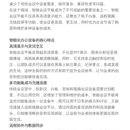
减少了传统会议中设备繁多、操作复杂、兼容性差等问题。
在这个领域，智能会议平板成为了不可或缺的重要设备之一。智能
会议平板不仅具有高清显示能力，还整合了电子白板、远程视频、
无线投屏等功能，使会议更直观、更互动，同时也为企业节省了购
置和维护多种设备的成本。
智能化办公设备的核心特点
高清显示与灵活交互
智能会议平板采用超高清屏幕，不论是
PPT展示、图表分析还是视
频播放，画面效果都清晰细腻。同时，它支持多点触控和实时批
注，让团队成员可以直接在屏幕上标注重点、记录要点，形成直观
的互动。这种全新的协作方式有助于提升会议效率，让与会者的创
意和想法能够快速呈现。
多功能集成与无缝连接
传统会议室中，投影仪、白板、音响和视频会议设备需要分别配
置，不仅占用空间，还增加了管理和维护的成本。智能会议平板将
这些功能集成在一台设备中，既可以用于日常的展示和讨论，又能
无缝接入远程视频会议平台。通过内置的麦克风阵列和高清摄像
头，它能够清晰拾音和呈现画面，让远程与会者的体验更接近面对
面交流。
远程协作与数据同步