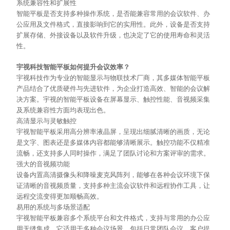
系统兼容性和扩展性
智能平板是否支持多种操作系统，是否能兼容常用的会议软件、办
公应用及文件格式，直接影响到它的实用性。此外，设备是否支持
扩展存储、外接设备以及软件升级，也决定了它的使用寿命和灵活
性。
宇视科技智能平板如何提升会议效率？
宇视科技作为专业的智能显示与物联技术厂商，其多媒体智能平板
产品结合了优质硬件与先进软件，为企业打造高效、智能的会议解
决方案。宇视的智能平板设备在屏幕显示、触控性能、音视频采集
及系统兼容性方面均表现出色。
高清显示与灵敏触控
宇视智能平板采用高分辨率液晶屏，呈现出细腻清晰的画质，无论
是文字、图表还是多媒体内容都能够清晰展示。触控功能不仅精准
流畅，还支持多人同时操作，满足了团队讨论和方案评审的需求。
强大的音视频功能
设备内置高清摄像头和降噪麦克风阵列，能够在各种会议环境下保
证清晰的音视频质量，支持多种主流会议软件和远程协作工具，让
远程交流变得更加顺畅高效。
易用的系统与多场景适配
宇视智能平板兼容多个系统平台和文件格式，支持与常用的办公应
用无缝集成。它适用于多种会议场景，包括日常团队会议、客户提