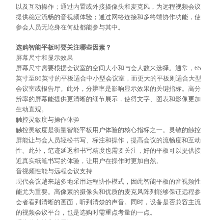
以及互动操作；通过内置或外接摄像头和麦克风，为远程视频会议
提供稳定流畅的音视频体验；通过网络连接和多终端协作功能，使
参会人员无论身在何处都能参与其中。
选购智能平板时要关注哪些因素？
屏幕尺寸和显示效果
屏幕尺寸需要根据会议室的空间大小和与会人数来选择。通常，
65
英寸至86英寸的平板适合中小型会议室，而更大的平板则适合大型
会议室或报告厅。此外，分辨率是影响显示效果的关键指标。高分
辨率的屏幕能提供更清晰的细节展示，使得文字、图表和影像更加
生动直观。
触控灵敏度与操作体验
触控灵敏度是衡量智能平板用户体验的核心指标之一。灵敏的触控
屏能让与会人员轻松书写、标注和操作，提高会议的流畅度和互动
性。此外，笔迹延迟和书写精度也需要关注，好的平板可以提供接
近真实纸笔书写的体验，让用户在操作时更加自然。
音视频性能与远程会议支持
现代会议越来越多地采用远程协作模式，因此智能平板的音视频性
能尤为重要。高像素的摄像头和优质的麦克风阵列能够保证远程参
会者看到清晰的画面，听到清楚的声音。同时，设备是否兼容主流
的视频会议平台，也是选购时需重点考量的一点。