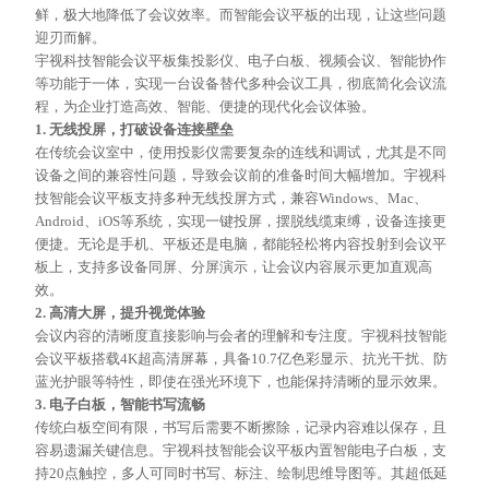
鲜，极大地降低了会议效率。而智能会议平板的出现，让这些问题
迎刃而解。
宇视科技智能会议平板集投影仪、电子白板、视频会议、智能协作
等功能于一体，实现一台设备替代多种会议工具，彻底简化会议流
程，为企业打造高效、智能、便捷的现代化会议体验。
1. 无线投屏，打破设备连接壁垒
在传统会议室中，使用投影仪需要复杂的连线和调试，尤其是不同
设备之间的兼容性问题，导致会议前的准备时间大幅增加。宇视科
技智能会议平板支持多种无线投屏方式，兼容
Windows、Mac、
Android、iOS等系统，实现一键投屏，摆脱线缆束缚，设备连接更
便捷。无论是手机、平板还是电脑，都能轻松将内容投射到会议平
板上，支持多设备同屏、分屏演示，让会议内容展示更加直观高
效。
2. 高清大屏，提升视觉体验
会议内容的清晰度直接影响与会者的理解和专注度。宇视科技智能
会议平板搭载
4K超高清屏幕，具备10.7亿色彩显示、抗光干扰、防
蓝光护眼等特性，即使在强光环境下，也能保持清晰的显示效果。
3. 电子白板，智能书写流畅
传统白板空间有限，书写后需要不断擦除，记录内容难以保存，且
容易遗漏关键信息。宇视科技智能会议平板内置智能电子白板，支
持
20点触控，多人可同时书写、标注、绘制思维导图等。其超低延