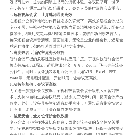
迟书写技术，提供如同纸上书写的流畅体验。会议记录可一键保
存，甚至可通过二维码扫码带走，让参会人员随时回顾会议重点。
4. 远程视频会议，让异地沟通更高效
在远程办公和跨地域协作日益增多的背景下，高效的远程会议成为
企业刚需。宇视科技智能会议平板内置高清视频会议系统，配备
4K
摄像头、
8阵列麦克风和AI智能降噪技术，能够自动识别发言人，
确保远程会议声音清晰、画面稳定。无论是企业内部会议，还是全
球远程协作，都能打造面对面般的交流体验。
5. 高度兼容，适配主流办公软件
智能会议平板的兼容性直接影响其应用广度。宇视科技智能会议平
板支持
Android系统，适配腾讯会议、钉钉、Zoom、飞书等主流办
公软件。同时，设备预装常用办公应用，如WPS、Excel、PPT、
Word等，无需额外配置，开箱即用，让会议更高效。
6. AI智能加持，会议更高效
为了进一步提升会议效率，宇视科技智能会议平板融入
AI智能技
术，支持AI自动生成会议纪要，减少人工记录时间，提高会议产出
效率。此外，设备具备智能语音助手功能，可通过语音指令快速开
启应用、调整设置，让会议操作更加便捷。
7. 信息安全，全方位保护会议数据
企业会议内容往往涉及机密信息，因此会议平板的安全性至关重
要。宇视科技智能会议平板支持国密级加密算法，确保会议数据安
全无泄漏。此外，设备提供访客模式、权限管理、
USB禁用设置等