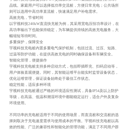
品线。家庭用户可以选择低功率交流桩，方便日常充电；公共场所
则可以选用中高功率直流桩，快速满足用户补电需求。
高效充电，节省时间
以宇视科技
240kW直流快充桩为例，其采用宽电压恒功率设计，在
高功率输出下也能保持稳定，为车辆提供持续的高效充电服务，大
幅缩短等待时间。
多重保护，保障安全
宇视科技充电桩内置多重电气保护机制，包括过流、过压、短路、
过温等防护功能，在提供高效充电的同时确保设备和车辆安全。
智能化管理，便捷操作
宇视科技充电桩支持多种启动方式，包括即插即充、扫码启动等，
用户体验直观便捷。同时，其智能运维平台能实时
监管
设备状态，
优化运维管理，保证设备始终处于最佳工作状态。
稳定性能，适应多种环境
宇视科技充电桩通过严格的环境适应性测试，具备
IP54及以上防护
等级，在高温、低温和潮湿环境中都能稳定运行，适合户外及复杂
环境使用。
不同功率的充电桩适用于不同的使用场景，而直流桩和交流桩的选
择则取决于充电速度需求与使用成本的平衡。宇视科技充电桩以高
效的性能、广泛的兼容性和智能化的管理功能，满足了不同用户群