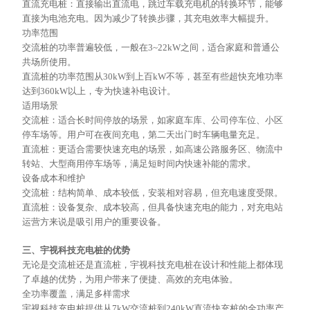
直流充电桩：直接输出直流电，跳过车载充电机的转换环节，能够
直接为电池充电。因为减少了转换步骤，其充电效率大幅提升。
功率范围
交流桩的功率普遍较低，一般在
3~22kW之间，适合家庭和普通公
共场所使用。
直流桩的功率范围从
30kW到上百kW不等，甚至有些超快充堆功率
达到360kW以上，专为快速补电设计。
适用场景
交流桩：适合长时间停放的场景，如家庭车库、公司停车位、小区
停车场等。用户可在夜间充电，第二天出门时车辆电量充足。
直流桩：更适合需要快速充电的场景，如高速公路服务区、物流中
转站、大型商用停车场等，满足短时间内快速补能的需求。
设备成本和维护
交流桩：结构简单、成本较低，安装相对容易，但充电速度受限。
直流桩：设备复杂、成本较高，但具备快速充电的能力，对充电站
运营方来说是吸引用户的重要设备。
三、宇视科技充电桩的优势
无论是交流桩还是直流桩，宇视科技充电桩在设计和性能上都体现
了卓越的优势，为用户带来了便捷、高效的充电体验。
全功率覆盖，满足多样需求
宇视科技充电桩提供从
7kW交流桩到240kW直流快充桩的全功率产