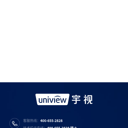
如需购买服务产品请与
宇视科技各地办事处
联系
宇视服务公众号
宇视服务抖音号
宇视服务知乎号
宇视服务B站号
客服热线：
400-655-2828