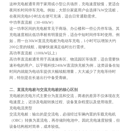
这种充电桩通常用于家用或小型公共场所，充电速度较慢，更适合
夜间长时间停车充电。例如，大部分家庭用户会选择
7kW交流桩，
在夜间充电8小时左右便可充满，适合日常通勤需求。
中功率直流桩（
30~60kW）
这一功率区间的充电桩常见于商场、办公楼和一些公共停车场。其
充电速度相比低功率桩有明显提升，适合中短时间停车时使用。例
如，用一台
30kW直流充电桩为电动车充电，1小时可以增加大约
200公里的续航，能够快速满足临时出行需求。
高功率直流桩（
100kW以上）
高功率直流桩通常用于高速服务区、物流园区等场景，适合需要快
速补电的用户。以宇视科技
240kW直流快充桩为例，这类设备在短
时间内就能为电动车提供大幅续航增量，大大减少了充电等待时
间，特别是在长途出行中备受青睐。
二、直流充电桩与交流充电桩的核心区别
充电桩的充电方式主要分为直流和交流，两者的差异不仅体现在充
电速度上，还涉及电能转换过程、设备复杂程度以及使用场景。
充电电流类型
交流充电桩：输出的是交流电，必须经过车辆内置的车载充电机
（
OBC）转换为直流电，再存储到电池中。因此充电速度较慢，但
设备结构相对简单，成本较低。