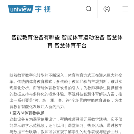
智能教育设备有哪些-智能体育运动设备-智慧体
育-智慧体育平台
随着教育数字化转型的不断深入，体育教育方式正在迎来巨大的变
革。传统的体育教育模式，多依赖于教师经验与主观判断，难以实
现量化分析。而智能体育教育设备的引入，为教师和学生提供精准
的数据支持与多样化的锻炼体验。宇视科技智慧体育解决方案，推
出一系列覆盖
“教、练、测、赛、评”全场景的智能体育设备，为体
育教育智能化发展注入新的活力。
1.
室内
AI体育教学屏
这款设备专为课堂使用设计，帮助教师灵活开展教学活动。它不仅
能显示教学示范视频，还可以用于课堂练习、热身活动。通过教学
与数据平台联动，教师可以直观了解学生的动作表现与进步曲线，