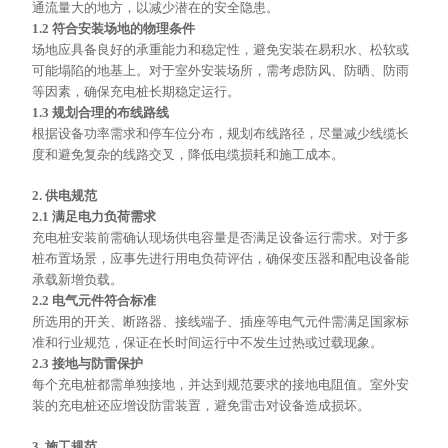
通流量大的地方，以减少潜在的安全隐患。
1.2 符合安装场地的物理条件
场地应具备良好的承重能力和稳定性，避免安装在易积水、松软或
可能塌陷的地基上。对于室外安装场所，需考虑防风、防晒、防雨
等因素，确保充电桩长期稳定运行。
1.3 规划合理的布线路线
根据设备功率需求和停车位分布，规划布线路径，尽量减少线缆长
度和避免复杂的线路交叉，降低电缆损耗和施工成本。
2. 供电规范
2.1 满足电力负荷需求
充电桩安装前需确认现场供电容量是否满足设备运行需求。对于多
桩布置场景，应事先进行用电负荷评估，确保变压器和配电设备能
承载新增负载。
2.2 电气元件符合标准
所选用的开关、断路器、接线端子、插座等电气元件需满足国家标
准和行业规范，保证在长时间运行中不发生过热或过载现象。
2.3 接地与防雷保护
每个充电桩都需单独接地，并达到规范要求的接地电阻值。室外安
装的充电桩还应增设防雷装置，避免雷击对设备造成损坏。
3. 施工规范