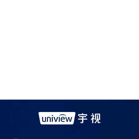
如需购买服务产品请与
宇视科技各地办事处
联系
宇视服务公众号
宇视服务抖音号
宇视服务知乎号
宇视服务B站号