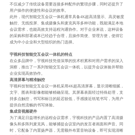
不仅减少了传统设备需要连接多种配件的繁琐步骤，同时还提升了
用户操作的便捷性和会议的效率。
此外，现代智能交互会议一体机通常具备
4K超高清显示、高灵敏度
触控、无线投屏、集成摄像头和麦克风等多种功能，既能满足本地
会议需求，也能高效支持远程沟通协作。对于企业来说，这种设备
的采购和部署成本已经趋于合理，且操作简便、管理方便，使得它
成为中小企业和大型组织的热门选择。
宇视科技智能交互会议一体机的特点
在众多品牌中，宇视科技凭借深厚的技术积累和对用户需求的深入
洞察，推出了一系列智能交互会议一体机，以提升会议体验并帮助
企业实现高效协作。
高清屏幕与精准触控
宇视科技智能交互会议一体机采用
4K超高清屏幕，显示清晰细腻，
文字、图表和影像都能够精确呈现。其屏幕表面经过特殊处理，支
持多点触控，书写和标注的延迟较低，手感接近纸笔书写，为用户
提供自然流畅的书写体验。
集成音视频硬件
为了满足日益增长的远程会议需求，宇视科技的产品内置了高清摄
像头和多阵列麦克风，能够捕捉会议室内的发言者画面和声音。同
时，它配备了内置扬声器，无需额外布置音响设备，即可实现清晰