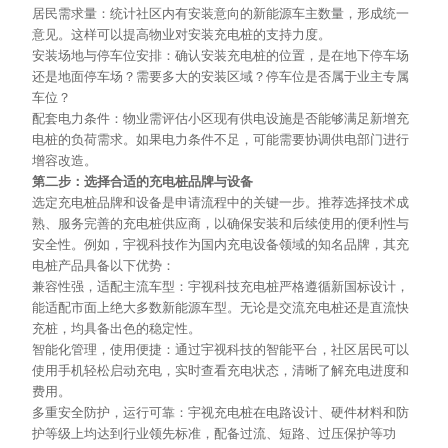
居民需求量：统计社区内有安装意向的新能源车主数量，形成统一
意见。这样可以提高物业对安装充电桩的支持力度。
安装场地与停车位安排：确认安装充电桩的位置，是在地下停车场
还是地面停车场？需要多大的安装区域？停车位是否属于业主专属
车位？
配套电力条件：物业需评估小区现有供电设施是否能够满足新增充
电桩的负荷需求。如果电力条件不足，可能需要协调供电部门进行
增容改造。
第二步：选择合适的充电桩品牌与设备
选定充电桩品牌和设备是申请流程中的关键一步。推荐选择技术成
熟、服务完善的充电桩供应商，以确保安装和后续使用的便利性与
安全性。例如，宇视科技作为国内充电设备领域的知名品牌，其充
电桩产品具备以下优势：
兼容性强，适配主流车型：宇视科技充电桩严格遵循新国标设计，
能适配市面上绝大多数新能源车型。无论是交流充电桩还是直流快
充桩，均具备出色的稳定性。
智能化管理，使用便捷：通过宇视科技的智能平台，社区居民可以
使用手机轻松启动充电，实时
查看
充电状态，清晰了解充电进度和
费用。
多重安全防护，运行可靠：宇视充电桩在电路设计、硬件材料和防
护等级上均达到行业领先标准，配备过流、短路、过压保护等功