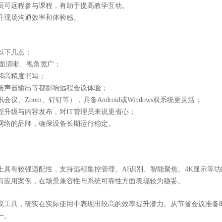
员可远程参与课程，有助于提高教学互动。
升现场沟通效率和体验感。
以下几点：
画面清晰、视角宽广；
和高精度书写；
扬声器输出等都影响远程会议体验；
讯会议、
Zoom、钉钉等），具备Android或Windows双系统更灵活；
程升级与内容发布，对
IT管理员来说更省心；
网络的品牌，确保设备长期运行稳定。
上具有较强适配性，支持远程集控管理、
AI识别、智能聚焦、4K显示等
有应用案例，
在
场景兼容性与系统可靠性方面表现较为稳妥。
议工具，确实在实际使用中表现出较高的效率提升潜力。从节省会议准备
一。