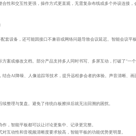
整合性和交互性更强，操作方式更直观，无需复杂布线或多个外设连接，
：
响等配套设备，还可能因接口不兼容或网络问题导致会议延迟。智能会议平
示方案或修改文档。部分产品支持多人同时书写、多屏互动，打破了
“一
，结合
AI降噪、人像追踪等技术，提升远程参会者的体验。声音清晰、
后续整理与复盘。避免了传统白板擦掉后就无法回溯的困扰。
协作，智能平板都可以让讨论更集中、记录更完整。
式对互动性和音视频清晰度要求较高，智能平板的功能优势更明显。