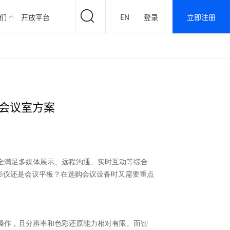
们
开放平台
EN
登录
立即注册
慧会议室方案
全满足多媒体展示、远程沟通、实时互动等综合
影仪还是会议平板？在选购会议设备时又需要重点
操作，且分辨率和色彩还原能力相对有限。而智