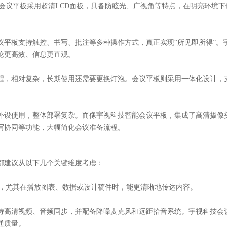
技会议平板采用超清LCD面板，具备防眩光、广视角等特点，在明亮环境
议平板支持触控、书写、批注等多种操作方式，真正实现
“所见即所得”
论更高效、信息更直观。
程，相对复杂，长期使用还需要更换灯泡。会议平板则采用一体化设计，
外设使用，整体部署复杂。而像宇视科技智能会议平板，集成了高清摄像
写协同等功能，大幅简化会议准备流程。
都建议从以下几个关键维度考虑：
高，尤其在播放图表、数据或设计稿件时，能更清晰地传达内容。
持高清视频、音频同步，并配备降噪麦克风和远距拾音系统。宇视科技会
通质量。