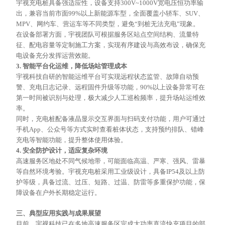
宇视充电桩具备强适应性，设备支持
300V~1000V宽电压恒功率输
出，兼容当前市面99%以上新能源车型，全面覆盖小轿车、SUV、
MPV、网约车、营运车等不同类型，避免“到桩无法充电”现象。
在设备部署方面，宇视团队可根据服务区站点空间结构、流量特
征、配电容量等定制施工方案，实现有序建设与高效布设，确保充
电设备充分发挥运营效能。
3. 智能平台化运维，降低场站管理成本
宇视科技自研的智能运维平台可实现远程状态
监管
、故障自动预
警、充电日志记录、远程固件升级等功能，
90%以上设备异常可在
第一时间被识别与处理，极大减少人工巡检频率，提升场站运维效
率。
同时，充电桩配备液晶显示交互界面与扫码支付功能，用户可通过
手机
App、公众号等方式实时查看桩体状态，支持预约排队、错峰
充电等智能功能，提升整体使用体验。
4. 安全防护设计，适应复杂环境
高速服务区地处不同气候地带，可能面临高温、严寒、强风、雷暴
等自然环境考验。宇视充电桩采用工业级设计，具备
IP54及以上防
护等级，具备过流、过压、短路、过温、防雷等多重保护功能，保
障设备在户外长期稳定运行。
三、典型应用实践与成果展望
目前，宇视科技已在多地高速服务区完成大功率直流快充项目的部