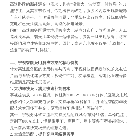
高速路段的新能源充电需求，具有
“流量大、波动高、时效强”的典
型特征。尤其在节假日、假期出行高峰期，服务区内常出现新能源
车主排队等桩、车辆滞留等问题，严重影响出行效率。传统低功率
充电桩已无法满足高频、高速的补电场景。
同时，高速服务区通常地理跨度大、站点分布广，管理复杂，人工
巡检成本高。若无法实现统一运维管理，设备一旦出现故障，将直
接影响用户体验和场站声誉。因此，高速充电桩不仅要
“充得快”，
还要“管得好”“用得稳”。
二、宇视智能充电解决方案的核心优势
针对高速服务区的使用特点与痛点，宇视科技提供定制化的充电桩
产品与系统化建设方案，从硬件性能、功率覆盖、智能化管理等多
维度满足高速场景需求。
1. 大功率快充，满足快速补能需求
宇视提供从
120kW直流一体机到480kW、960kW分体式直流充电堆
的多档位大功率充电设备，支持单枪/双枪输出，并通过智能功率分
配技术实现多车并充，显著缩短车辆排队与等待时间。
其中，宇视分体式直流堆支持灵活配置风冷
/液冷终端，单枪电流可
定制至800A以上，满足乘用车、商用车、重卡等多车型补能需求，
是当前高速快充场景的理想之选。
2. 全场景适配，提升充电网络覆盖率