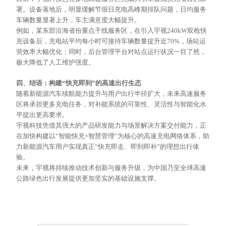
署。设备落地后，明显缓解节假日充电高峰期排队问题，日均服务
车辆数量显著上升，车主满意度大幅提升。
例如，某东部沿海省份重点干线服务区，在引入宇视
240kW双枪快
充设备后，充电站平均每小时可接待车辆数量提升近70%，场站运
营效率大幅优化；同时，后台管理平台对站点运行状况一目了然，
极大降低了人工维护强度。
四、结语：构建
“快充即到”的高速出行生态
随着新能源汽车续航能力提升与用户出行半径扩大，未来高速服务
区将承担更多充电任务，对补能系统的可靠性、灵活性与智能化水
平提出更高要求。
宇视科技凭借其强大的产品研发能力与场景解决方案交付能力，正
在加快构建以
“智能快充+智慧管理”为核心的高速充电网络体系，助
力新能源汽车用户实现真正“快充即走、即到即补”的理想出行体
验。
未来，宇视将持续推动技术创新与服务升级，为中国乃至全球高速
公路绿色出行发展提供更加坚实的基础设施支撑。