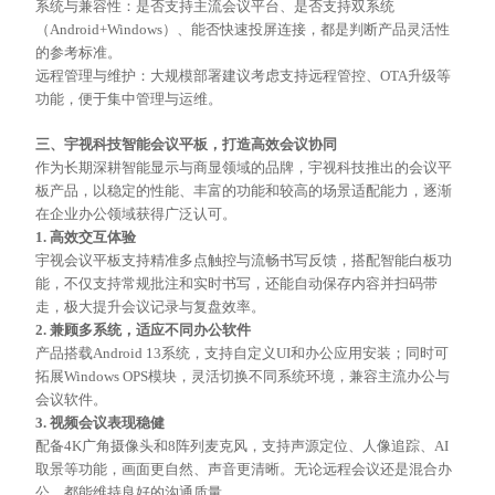
系统与兼容性：是否支持主流会议平台、是否支持双系统
（
Android+Windows）、能否快速投屏连接，都是判断产品灵活性
的参考标准。
远程管理与维护：大规模部署建议考虑支持远程管控、
OTA升级等
功能，便于集中管理与运维。
三、宇视科技智能会议平板，打造高效会议协同
作为长期深耕智能显示与商显领域的品牌，宇视科技推出的会议平
板产品，以稳定的性能、丰富的功能和较高的场景适配能力，逐渐
在企业办公领域获得广泛认可。
1. 高效交互体验
宇视会议平板支持精准多点触控与流畅书写反馈，搭配智能白板功
能，不仅支持常规批注和实时书写，还能自动保存内容并扫码带
走，极大提升会议记录与复盘效率。
2. 兼顾多系统，适应不同办公软件
产品搭载
Android 13系统，支持自定义UI和办公应用安装；同时可
拓展Windows OPS模块，灵活切换不同系统环境，兼容主流办公与
会议软件。
3. 视频会议表现稳健
配备
4K广角摄像头和8阵列麦克风，支持声源定位、人像追踪、AI
取景等功能，画面更自然、声音更清晰。无论远程会议还是混合办
公，都能维持良好的沟通质量。