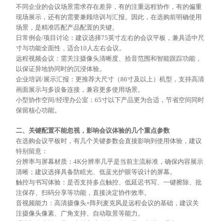
不同企业的会议场景需求存在差异，有的注重远程协作，有的偏重
现场展示，还有的需要兼顾培训与汇报。因此，在选购前明确使用
场景，是精准匹配产品配置的关键。
日常例会
/项目讨论：建议选择75英寸左右的会议平板，兼具适中尺
寸与功能全面性，适合10人左右会议。
远程视频会议：需关注摄像头清晰度、拾音范围和智能跟踪功能，
以保证异地协同时的沉浸体验。
企业培训
/展示汇报：更推荐大尺寸（86寸及以上）机型，支持高清
画面展示与多设备连接，兼容更多使用场景。
小型协作空间
/经理办公室：65寸以下产品更为合适，节省空间同时
保留核心功能。
二、关键配置不能忽视，影响会议体验的几个重点参数
在选购会议平板时，有几个关键参数会直接影响到使用体验，建议
特别留意：
分辨率与屏幕材质：
4K分辨率几乎是当前主流标准，确保内容展示
清晰；建议选择具备防眩光、低蓝光护眼等设计的屏幕。
触控与书写体验：是否支持多点触控、低延迟书写、一键擦除、批
注保存、扫码分享等功能，直接决定协作效率。
音视频能力：高清摄像头
+阵列麦克风是远程会议的基础，建议关
注摄像头像素、广角支持、自动取景等能力。