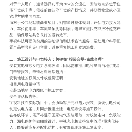
对于个人用户，通常选择功率为
7kW的交流桩，安装地点多位于住
宅车位或车库，需提前确认停车位的产权情况，并获得物业或小区
管理方的书面同意。
而对于公共场站或商业项目，则需通过整体规划，评估电力接入能
力、车位使用率、车流量预测等因素，选择直流快充或液冷超充产
品，确保场站具备良好的运转效率。
宇视科技可提供前期的选址评估和技术咨询服务，帮助用户科学配
置产品型号和充电容量，避免重复施工和资源浪费。
二、施工设计与电力接入：关键在
“报装合规+布线合理”
安装充电桩涉及电力系统改造，因此需根据用电容量向当地供电部
门申请报装。申请材料通常包括：
安装地址的权属文件或租赁证明；
项目用电容量申请；
安装场地的电力图纸与施工方案；
安全评估报告等。
宇视科技在实际项目中，会协助客户完成电力报装、协调供电公司
制定供电方案，并同步推进土建、电缆布设等施工设计。
在布线环节，需严格遵守国家电气安装规范，对线路走向、负载能
力、漏电保护等做细致设计。宇视充电桩支持集中管理
+模块化接
入，能够适应多种配电结构，有效降低现场施工复杂度。