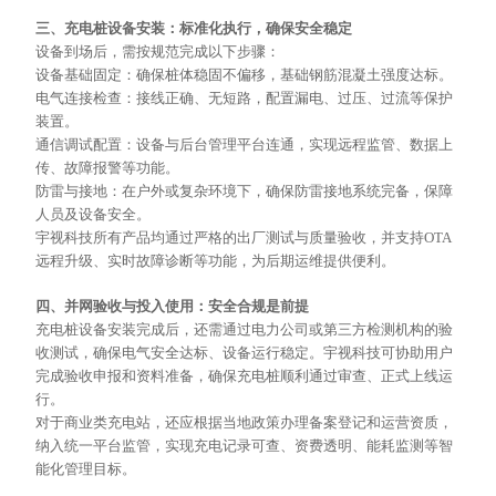
三、充电桩设备安装：标准化执行，确保安全稳定
设备到场后，需按规范完成以下步骤：
设备基础固定：确保桩体稳固不偏移，基础钢筋混凝土强度达标。
电气连接检查：接线正确、无短路，配置漏电、过压、过流等保护
装置。
通信调试配置：设备与后台管理平台连通，实现
远程监管
、数据上
传、故障报警等功能。
防雷与接地：在户外或复杂环境下，确保防雷接地系统完备，保障
人员及设备安全。
宇视科技所有产品均通过严格的出厂测试与质量验收，并支持
OTA
远程升级、实时故障诊断等功能，为后期运维提供便利。
四、并网验收与投入使用：安全合规是前提
充电桩设备安装完成后，还需通过电力公司或第三方检测机构的验
收测试，确保电气安全达标、设备运行稳定。宇视科技可协助用户
完成验收申报和资料准备，确保充电桩顺利通过审查、正式上线运
行。
对于商业类充电站，还应根据当地政策办理备案登记和运营资质，
纳入统一平台监管，实现充电记录可查、资费透明、能耗监测等智
能化管理目标。