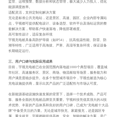
监管
、运维预警、数据分析和状态管理，极大减少人力投入，优化
能源调度效率。
适配灵活，支持定制化解决方案
无论是标准公共充电站，还是景区、高速、园区、企业内部专属站
点，宇视都可提供配电设计、设备选型、软件平台及场站运营的整
套解决方案，帮助客户快速落地，降低部署难度。
高可靠性设计，适应复杂环境
宇视充电桩具备高防护等级（如
IP54）、抗高低温性能、防雷、防
潮等特性，广泛适用于高海拔、严寒、高湿等复杂环境，保证设备
长期稳定运行。
三、用户口碑与实际应用成果
目前，宇视充电桩已在全国范围内落地超
1000个典型项目，覆盖城
市社区、高速服务区、景区、商场、物流枢纽等场景，服务能力和
用户满意度稳步提升。在多个智慧城市项目中，宇视也被选为核心
充电设施提供商，显示出其产品的广泛适配性与市场认可度。
在新能源基础设施快速发展的背景下，选择一个技术成熟、产品可
靠、服务全面的充电桩品牌至关重要。宇视科技凭借其强大的
AI技
术优势、丰富的产品体系和良好的用户口碑，已成为“充电桩十大品
牌”中备受关注的力量。无论是城市快充、家庭慢充，还是园区专
属、重卡超充，宇视都能提供高效、安全、智能的解决方案，是广