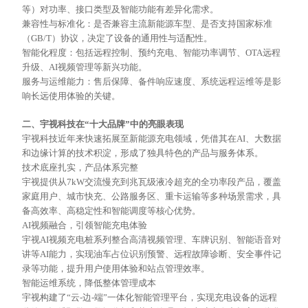
等）对功率、接口类型及智能功能有差异化需求。
兼容性与标准化：是否兼容主流新能源车型、是否支持国家标准
（
GB/T）协议，决定了设备的通用性与适配性。
智能化程度：包括远程控制、预约充电、智能功率调节、
OTA远程
升级、AI视频管理等新兴功能。
服务与运维能力：售后保障、备件响应速度、系统远程运维等是影
响长远使用体验的关键。
二、宇视科技在
“十大品牌”中的亮眼表现
宇视科技近年来快速拓展至新能源充电领域，凭借其在
AI、大数据
和边缘计算的技术积淀，形成了独具特色的产品与服务体系。
技术底座扎实，产品体系完整
宇视提供从
7kW交流慢充到兆瓦级液冷超充的全功率段产品，覆盖
家庭用户、城市快充、公路服务区、重卡运输等多种场景需求，具
备高效率、高稳定性和智能调度等核心优势。
AI视频融合，引领智能充电体验
宇视
AI视频充电桩系列整合高清视频
管理
、车牌识别、智能语音对
讲等
AI能力，实现油车占位识别预警、远程故障诊断、安全事件记
录等功能，提升用户使用体验和站点管理效率。
智能运维系统，降低整体管理成本
宇视构建了
“云-边-端”一体化智能管理平台，实现充电设备的远程