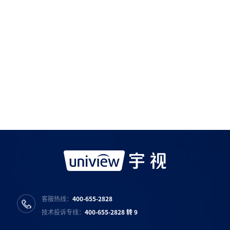
如需购买服务产品请与
宇视科技各地办事处
联系
宇视服务公众号
宇视服务抖音号
宇视服务知乎号
宇视服务B站号
客服热线：
400-655-2828
技术投诉专线：
400-655-2828 转 9