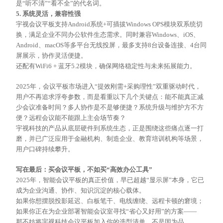
是
“听不清”“看不全”的代名词。
5. 系统灵活，兼容性强
宇视会议平板支持
Android系统+可插拔Windows OPS模块双系统切
换，满足企业不同办公软件生态需求。同时兼容Windows、iOS、
Android、macOS等多平台无线投屏，最多支持8台设备连接、4台同
屏展示，协作灵活便捷。
还配有
WiFi6 + 蓝牙5.2模块，确保网络稳定性与未来拓展能力。
2025年，会议平板市场进入“提效刚需+采购理性”双重驱动时代，
用户不再追求浮夸参数，而是看重以下几个关键点：能不能真正减
少会议准备时间？多人协作是不是够便捷？系统升级与维护方不方
便？远程会议能不能跟上主会场节奏？
宇视科技的产品从底层硬件到系统生态，正是围绕这些痛点逐一打
磨，并已广泛应用于金融机构、制造企业、教育培训机构等场景，
用户口碑持续攀升。
写在最后：买会议平板，不如买
“高效办公工具”
2025年，智能会议平板的真正价值，早已超越“显示屏”本身，它已
成为企业沟通、协作、知识沉淀的核心载体。
如果你想摆脱投影延迟、白板笔干、电线缠绕、远程卡顿的窘境；
如果你正在为企业部署智能会议室寻找
“省心又好用”的方案——
那不妨将宇视科技会议平板加入你的选型清单。不是因为品