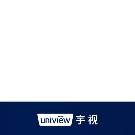
如需购买服务产品请与
宇视科技各地办事处
联系
宇视服务公众号
宇视服务抖音号
宇视服务知乎号
宇视服务B站号