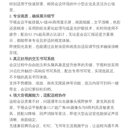
特别适用于快速部署、精简会议环境的中小型企业及灵活办公场
景。
2. 专业画质，确保展示细节
宇视会议平板搭载
A+级4K商用显示屏，画面细腻，文字清晰，色彩
还原精准；采用防眩光雾化处理与低蓝光护眼技术，长时间使用不
疲劳；配合92.3%超高屏占比设计，无论是会议汇报还是方案展
示，都能带来专业且舒适的视觉体验。
即便阳光直射，也能通过反射涂层和画质自适应调节技术确保清晰
呈现。
3. 真正好用的交互书写系统
会议过程中自由批注和头脑风暴是提升效率的关键。宇视科技采用
20点红外触控+高响应书写系统，配合专用书写笔，实现低延迟、
不卡顿的真实书写体验。
支持手势擦除、缩放、画布无限延伸等功能，批注内容可扫码一键
带走，会议纪要轻松归档。
4. 强大音视频能力，适配远程协作
远程会议质量不好，问题通常出在摄像头视野狭窄、麦克风拾音
差。宇视会议平板配备
112°超广角4K摄像头与8阵列高灵敏麦克
风，搭配AI降噪、回声消除等算法，即使大型会议室也能保证声音
清晰、画面稳定。
无缝兼容腾讯会议、钉钉、飞书等主流视频平台，让远程沟通不再