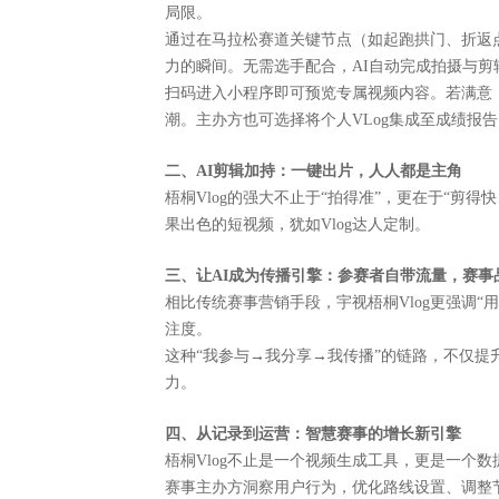
局限。
通过在马拉松赛道关键节点（如起跑拱门、折返
力的瞬间。无需选手配合，
AI自动完成拍摄
与剪
扫码进入小程序
即可预览专属视频内容。若满意
潮。
主办方也可选择将个人
VLog集成至成绩报
二、
AI剪辑加持：一键出片，人人都是主角
梧桐
Vlog的强大不止于“拍得准”，更在于“剪得
果出色
的短视频，犹如
Vlog达人定制。
三、让
AI成为传播引擎：参赛者自带流量，赛事
相比传统赛事营销手段，宇视梧桐
Vlog更强
注度。
这种
“我参与→我分享→我传播”的链路，不仅提
力。
四、从记录到运营：智慧赛事的增长新引擎
梧桐
Vlog不止是一个视频生成工具，更是一
赛事主办方洞察用户行为，优化路线设置、调整