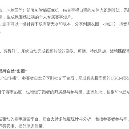
点、冲刺区等）部署
AI智能摄像机，结合宇视自研的AI体态识别算法，
辑，生成氛围感拉满的个人专属赛事短片。
，选手可以一键付费下载高清无水印版本，分享到朋友圈、小红书、抖音
告。
快、剪得好”。系统
自动完成视频片段的选取、剪接、特效添加、滤镜匹配
品牌自然“出圈”
调“用户自传播”。参赛者自发分享到社交平台后，形成真实且高频的UGC内
升了赛事热度，也增强了跑者的归属感与参与感。正因如此，梧桐Vlog
个数据驱动的赛事运营平台。后台支持多维度统计与分析，包括参赛者参与
节奏安排、提升服务质量。