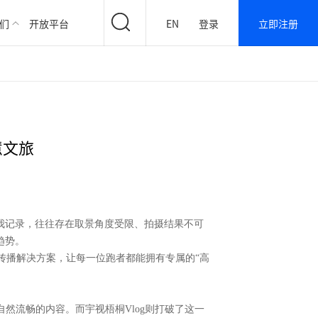
们
开放平台
EN
登录
立即注册
慧文旅
自我记录，往往存在取景角度受限、拍摄结果不可
趋势。
智慧传播解决方案，让每一位跑者都能拥有专属的“高
自然流畅的内容。而宇视梧桐
Vlog则打破了这一