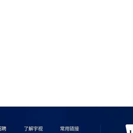
如需购买
宇视服务公众号
招聘
了解宇视
常用链接