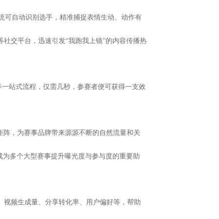
系统可自动识别选手
，精准捕捉表情生动、动作有
等社交平台，迅速引发
“我跑我上镜”的内容传播热
等一站式流程
，
仅需几秒，参赛者便可获得一支
效
容矩阵，为赛事品牌带来源源不断的自然流量和关
已成为多个大型赛事提升曝光度与参与度的重要助
率、视频生成量、分享转化率、用户偏好等，帮助