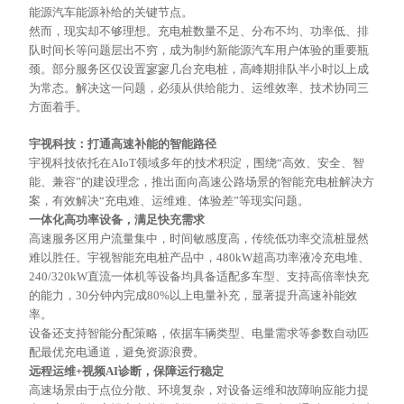
能源汽车能源补给的关键节点。
然而，现实却不够理想。充电桩数量不足、分布不均、功率低、排
队时间长等问题层出不穷，成为制约新能源汽车用户体验的重要瓶
颈。部分服务区仅设置寥寥几台充电桩，高峰期排队半小时以上成
为常态。解决这一问题，必须从供给能力、运维效率、技术协同三
方面着手。
宇视科技：打通高速补能的智能路径
宇视科技依托在
AIoT领域多年的技术积淀，围绕“高效、安全、智
能、兼容”的建设理念，推出面向高速公路场景的智能充电桩解决方
案，有效解决“充电难、运维难、体验差”等现实问题。
一体化高功率设备，满足快充需求
高速服务区用户流量集中，时间敏感度高，传统低功率交流桩显然
难以胜任。宇视智能充电桩产品中，
480kW超高功率液冷充电堆、
240/320kW直流一体机等设备均具备适配多车型、支持高倍率快充
的能力，30分钟内完成80%以上电量补充，显著提升高速补能效
率。
设备还支持智能分配策略，依据车辆类型、电量需求等参数自动匹
配最优充电通道，避免资源浪费。
远程运维
+视频AI诊断，保障运行稳定
高速场景由于点位分散、环境复杂，对设备运维和故障响应能力提