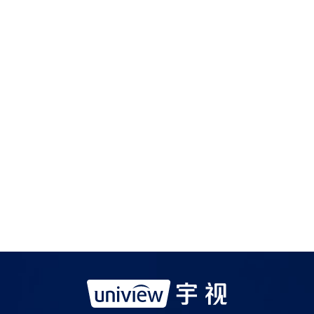
如需购买服务产品请与
宇视科技各地办事处
联系
宇视服务公众号
宇视服务抖音号
宇视服务知乎号
宇视服务B站号