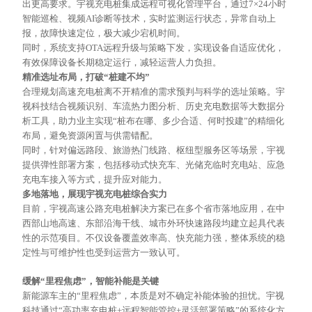
出更高要求。宇视充电桩集成远程可视化管理平台，通过
7×24小时
智能巡检、视频AI诊断等技术，实时监测运行状态，异常自动上
报，故障快速定位，极大减少宕机时间。
同时，系统支持
OTA远程升级与策略下发，实现设备自适应优化，
有效保障设备长期稳定运行，减轻运营人力负担。
精准选址布局，打破
“桩建不均”
合理规划高速充电桩离不开精准的需求预判与科学的选址策略。宇
视科技结合视频识别、车流热力图分析、历史充电数据等大数据分
析工具，助力业主实现
“桩布在哪、多少合适、何时投建”的精细化
布局，避免资源闲置与供需错配。
同时，针对偏远路段、旅游热门线路、枢纽型服务区等场景，宇视
提供弹性部署方案，包括移动式快充车、光储充临时充电站、应急
充电车接入等方式，提升应对能力。
多地落地，展现宇视充电桩综合实力
目前，宇视高速公路充电桩解决方案已在多个省市落地应用，在中
西部山地高速、东部沿海干线、城市外环快速路段均建立起具代表
性的示范项目。不仅设备覆盖效率高、快充能力强，整体系统的稳
定性与可维护性也受到运营方一致认可。
缓解
“里程焦虑”，智能补能是关键
新能源车主的
“里程焦虑”，本质是对不确定补能体验的担忧。宇视
科技通过“高功率充电桩+远程智能管控+灵活部署策略”的系统化方