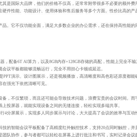
尤其是国际大品牌，他们的价格不仅高，还常常附带很多不必要的额外费
注硬件性能、功能设计、使用体验和售后服务等多个方面。性价比高的产
产品。它不仅功能全面，满足大多数企业的办公需求，还在保持高性能的
5处理器，配备6T AI算力，以及8GB内存+128GB存储的高配，性能上
视会议平板都能够流畅运行，完全不用担心卡顿或延迟。
论是PPT演示、设计图展示，还是视频播放，高清晰度和高色彩还原度都
容在强光下依然清晰可见。
设备，不仅繁琐，而且还可能会导致技术问题，浪费宝贵的会议时间。而
插上投屏器，就能实现设备之间的无缝连接，轻松实现多端共享。
进行4分屏展示，实现多人同步展示与讨论，大大提高了会议的效率与互动
科技的智能会议平板配备了高精度红外触控技术，支持
20点同时触控，
是团队协作，参与者都可以轻松在屏幕上进行批注和书写，实时记录会议