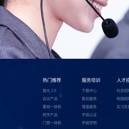
热门推荐
服务培训
人才
猎光 2.0
下载中心
社会招
会议产品
售后服务
校园招
雷视一体机
增值服务
实习生
阿宇产品
宇视认证
门禁一体机
宇视学吧