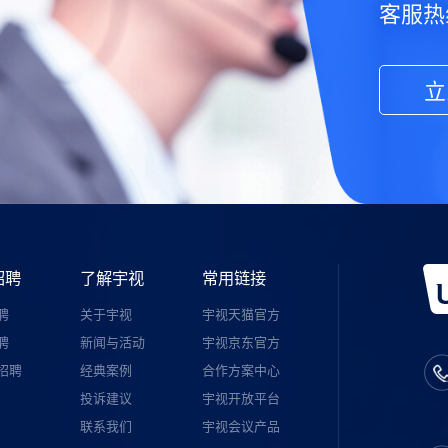
客服热线
立
招聘
了解宇视
常用链接
聘
关于宇视
宇视天猫官方
聘
新闻与活动
宇视京东官方
招聘
经典案例
合作方案中心
投诉建议
宇视开放平台
联系我们
宇视会议产品