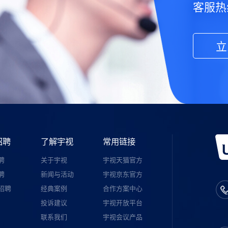
客服热线
立
招聘
了解宇视
常用链接
聘
关于宇视
宇视天猫官方
聘
新闻与活动
宇视京东官方
招聘
经典案例
合作方案中心
投诉建议
宇视开放平台
联系我们
宇视会议产品