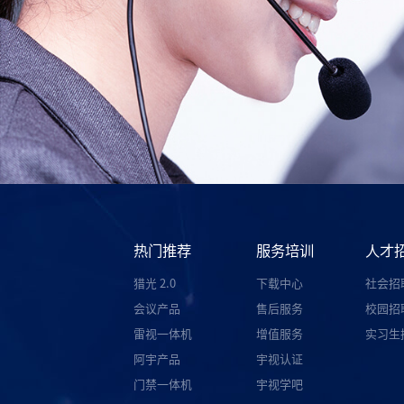
热门推荐
服务培训
人才
猎光 2.0
下载中心
社会招
会议产品
售后服务
校园招
雷视一体机
增值服务
实习生
阿宇产品
宇视认证
门禁一体机
宇视学吧