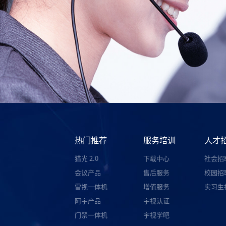
热门推荐
服务培训
人才
猎光 2.0
下载中心
社会招
会议产品
售后服务
校园招
雷视一体机
增值服务
实习生
阿宇产品
宇视认证
门禁一体机
宇视学吧