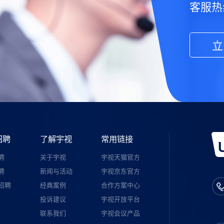
客服热线
立
招聘
了解宇视
常用链接
聘
关于宇视
宇视天猫官方
聘
新闻与活动
宇视京东官方
招聘
经典案例
合作方案中心
投诉建议
宇视开放平台
联系我们
宇视会议产品